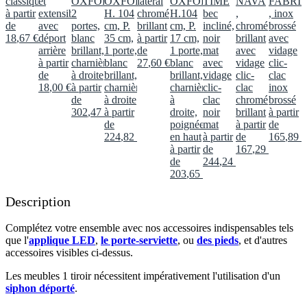
classique
et
OXFORD
OXFORD,
latéral
OXFORD,
TIME
NAVA
FABRI
à partir
extensible
2
H. 104
chromé
H.104
bec
,
, inox
de
avec
portes,
cm, P.
brillant
cm, P.
incliné,
chromé
brossé
18
,
67
€
déport
blanc
35 cm,
à partir
17 cm,
noir
brillant
avec
arrière
brillant,
1 porte,
de
1 porte,
mat
avec
vidage
à partir
charnières
blanc
27
,
60
€
blanc
avec
vidage
clic-
de
à droite
brillant,
brillant,
vidage
clic-
clac
18
,
00
€
à partir
charnières
charnières
clic-
clac
inox
de
à droite
à
clac
chromé
brossé
302
,
47
€
à partir
droite,
noir
brillant
à partir
de
poignée
mat
à partir
de
224
,
82
€
en haut
à partir
de
165
,
89
€
à partir
de
167
,
29
€
de
244
,
24
€
203
,
65
€
Description
Complétez votre ensemble avec nos accessoires indispensables tels
que l'
applique LED
,
le porte-serviette
, ou
des pieds
, et d'autres
accessoires visibles ci-dessus.​
Les meubles 1 tiroir nécessitent impérativement l'utilisation d'un
siphon déporté
.​