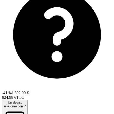
-41 %
1 392,00 €
824
,
98
€
TTC
Un devis,
une question ?