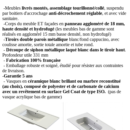
-Meubles
livrés montés, assemblage tourillonné/collé
, suspendu
par boitiers d'accrochage
anti-décrochement réglable
, et avec vide
sanitaire.
-Corps du meuble ET façades en
panneau aggloméré de 18 mm,
haute densité et hydrofugé
(les meubles bas de gamme sont
réalisés en aggloméré 15 mm basse densité, non hydrofugé)
-Tiroirs double parois métallique
blanc/fond cappucino, avec
coulisse amortie, sortie totale amortie et tube rond.
-
Découpe de siphon métallique laqué blanc dans le tiroir haut
.
Profondeur utile 331 mm
-
Fabrication 100% française
- Emballage robuste et soigné, étudié pour résister aux contraintes
de livraison.
-
Garantie 5 ans
- Vasques en
céramique blanc brillant ou marbre reconstitué
(au choix), composé de polyester et de carbonate de calcium
avec un revêtement en surface Gel Coat de type ISO.
(pas de
vasque acrylique bas de gamme)