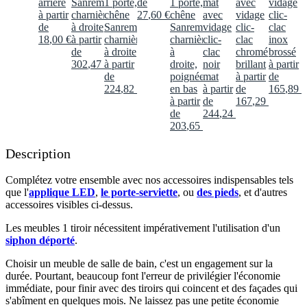
arrière
Sanremo,
1 porte,
de
1 porte,
mat
avec
vidage
à partir
charnières
chêne
27
,
60
€
chêne
avec
vidage
clic-
de
à droite
Sanremo,
Sanremo,
vidage
clic-
clac
18
,
00
€
à partir
charnières
charnières
clic-
clac
inox
de
à droite
à
clac
chromé
brossé
302
,
47
€
à partir
droite,
noir
brillant
à partir
de
poignée
mat
à partir
de
224
,
82
€
en bas
à partir
de
165
,
89
€
à partir
de
167
,
29
€
de
244
,
24
€
203
,
65
€
Description
Complétez votre ensemble avec nos accessoires indispensables tels
que l'
applique LED
,
le porte-serviette
, ou
des pieds
, et d'autres
accessoires visibles ci-dessus.​
Les meubles 1 tiroir nécessitent impérativement l'utilisation d'un
siphon déporté
.​
Choisir un meuble de salle de bain, c'est un engagement sur la
durée. Pourtant, beaucoup font l'erreur de privilégier l'économie
immédiate, pour finir avec des tiroirs qui coincent et des façades qui
s'abîment en quelques mois. Ne laissez pas une petite économie