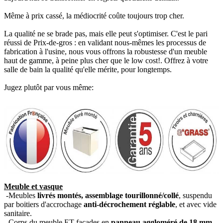
Même à prix cassé, la médiocrité coûte toujours trop cher.
La qualité ne se brade pas, mais elle peut s'optimiser. C'est le pari
réussi de Prix-de-gros : en validant nous-mêmes les processus de
fabrication à l'usine, nous vous offrons la robustesse d'un meuble
haut de gamme, à peine plus cher que le low cost!. Offrez à votre
salle de bain la qualité qu'elle mérite, pour longtemps.
Jugez plutôt par vous même:
Meuble et vasque
-Meubles
livrés montés, assemblage tourillonné/collé
, suspendu
par boitiers d'accrochage
anti-décrochement réglable
, et avec vide
sanitaire.
-Corps du meuble ET façades en
panneau aggloméré de 18 mm,