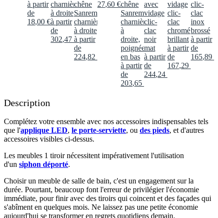
à partir
charnières
chêne
27
,
60
€
chêne
avec
vidage
clic-
de
à droite
Sanremo,
Sanremo,
vidage
clic-
clac
18
,
00
€
à partir
charnières
charnières
clic-
clac
inox
de
à droite
à
clac
chromé
brossé
302
,
47
€
à partir
droite,
noir
brillant
à partir
de
poignée
mat
à partir
de
224
,
82
€
en bas
à partir
de
165
,
89
€
à partir
de
167
,
29
€
de
244
,
24
€
203
,
65
€
Description
Complétez votre ensemble avec nos accessoires indispensables tels
que l'
applique LED
,
le porte-serviette
, ou
des pieds
, et d'autres
accessoires visibles ci-dessus.​
Les meubles 1 tiroir nécessitent impérativement l'utilisation
d'un
siphon déporté
.​
Choisir un meuble de salle de bain, c'est un engagement sur la
durée. Pourtant, beaucoup font l'erreur de privilégier l'économie
immédiate, pour finir avec des tiroirs qui coincent et des façades qui
s'abîment en quelques mois. Ne laissez pas une petite économie
aujourd'hui se transformer en regrets quotidiens demain.