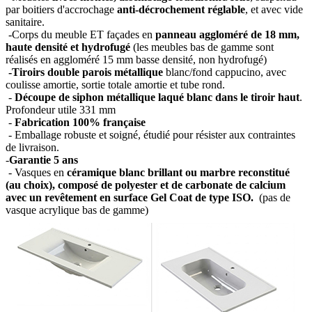
par boitiers d'accrochage
anti-décrochement réglable
, et avec vide
sanitaire.
-Corps du meuble ET façades en
panneau aggloméré de 18 mm,
haute densité et hydrofugé
(les meubles bas de gamme sont
réalisés en aggloméré 15 mm basse densité, non hydrofugé)
-Tiroirs double parois métallique
blanc/fond cappucino, avec
coulisse amortie, sortie totale amortie et tube rond.
-
Découpe de siphon métallique laqué blanc dans le tiroir haut
.
Profondeur utile 331 mm
-
Fabrication 100% française
- Emballage robuste et soigné, étudié pour résister aux contraintes
de livraison.
-
Garantie 5 ans
- Vasques en
céramique blanc brillant ou marbre reconstitué
(au choix), composé de polyester et de carbonate de calcium
avec un revêtement en surface Gel Coat de type ISO.
(pas de
vasque acrylique bas de gamme)