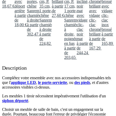
de
avec
portes,
cm, P.
brillant
cm, P.
incliné,
chromé
brossé
18
,
67
€
déport
chêne
35 cm,
à partir
17 cm,
noir
brillant
avec
arrière
Sanremo,
1 porte,
de
1 porte,
mat
avec
vidage
à partir
charnières
chêne
27
,
60
€
chêne
avec
vidage
clic-
de
à droite
Sanremo,
Sanremo,
vidage
clic-
clac
18
,
00
€
à partir
charnières
charnières
clic-
clac
inox
de
à droite
à
clac
chromé
brossé
302
,
47
€
à partir
droite,
noir
brillant
à partir
de
poignée
mat
à partir
de
224
,
82
€
en bas
à partir
de
165
,
89
€
à partir
de
167
,
29
€
de
244
,
24
€
203
,
65
€
Description
Complétez votre ensemble avec nos accessoires indispensables tels
que l'
applique LED
,
le porte-serviette
, ou
des pieds
, et d'autres
accessoires visibles ci-dessus.​
Les meubles 1 tiroir nécessitent impérativement l'utilisation d'un
siphon déporté
.​​
Choisir un meuble de salle de bain, c'est un engagement sur la
durée. Pourtant, beaucoup font l'erreur de privilégier l'économie