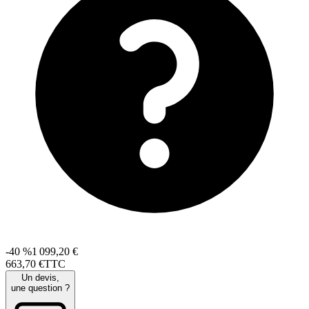
-40 %
1 099,20 €
663
,
70
€
TTC
Un devis,
une question ?