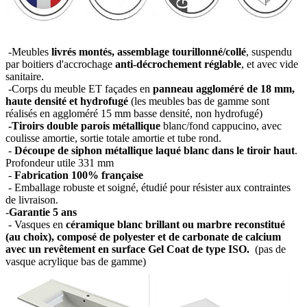
-Meubles
livrés montés, assemblage tourillonné/collé
, suspendu
par boitiers d'accrochage
anti-décrochement réglable
, et avec vide
sanitaire.
-Corps du meuble ET façades en
panneau aggloméré de 18 mm,
haute densité et hydrofugé
(les meubles bas de gamme sont
réalisés en aggloméré 15 mm basse densité, non hydrofugé)
-Tiroirs double parois métallique
blanc/fond cappucino, avec
coulisse amortie, sortie totale amortie et tube rond.
-
Découpe de siphon métallique laqué blanc dans le tiroir haut
.
Profondeur utile 331 mm
-
Fabrication 100% française
- Emballage robuste et soigné, étudié pour résister aux contraintes
de livraison.
-
Garantie 5 ans
- Vasques en
céramique blanc brillant ou marbre reconstitué
(au choix), composé de polyester et de carbonate de calcium
avec un revêtement en surface Gel Coat de type ISO.
(pas de
vasque acrylique bas de gamme)