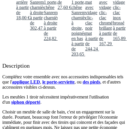
arrière
Sanremo,
1 porte,
de
1 porte,
mat
avec
vidage
à partir
charnières
chêne
27
,
60
€
chêne
avec
vidage
clic-
de
à droite
Sanremo,
Sanremo,
vidage
clic-
clac
18
,
00
€
à partir
charnières
charnières
clic-
clac
inox
de
à droite
à
clac
chromé
brossé
302
,
47
€
à partir
droite,
noir
brillant
à partir
de
poignée
mat
à partir
de
224
,
82
€
en bas
à partir
de
165
,
89
€
à partir
de
167
,
29
€
de
244
,
24
€
203
,
65
€
Description
Complétez votre ensemble avec nos accessoires indispensables tels
que l'
applique LED
,
le porte-serviette
, ou
des pieds
, et d'autres
accessoires visibles ci-dessus.​
Les meubles 1 tiroir nécessitent impérativement l'utilisation
d'un
siphon déporté
.​
Choisir un meuble de salle de bain, c'est un engagement sur la
durée. Pourtant, beaucoup font l'erreur de privilégier l'économie
immédiate, pour finir avec des tiroirs qui coincent et des façades qui
s'abîment en quelques mois. Ne laissez pas une petite économie