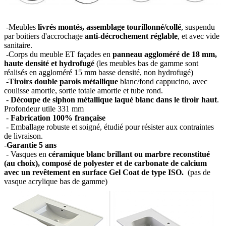
-Meubles
livrés montés, assemblage tourillonné/collé
, suspendu
par boitiers d'accrochage
anti-décrochement réglable
, et avec vide
sanitaire.
-Corps du meuble ET façades en
panneau aggloméré de 18 mm,
haute densité et hydrofugé
(les meubles bas de gamme sont
réalisés en aggloméré 15 mm basse densité, non hydrofugé)
-Tiroirs double parois métallique
blanc/fond cappucino, avec
coulisse amortie, sortie totale amortie et tube rond.
-
Découpe de siphon métallique laqué blanc dans le tiroir haut
.
Profondeur utile 331 mm
-
Fabrication 100% française
- Emballage robuste et soigné, étudié pour résister aux contraintes
de livraison.
-
Garantie 5 ans
- Vasques en
céramique blanc brillant ou marbre reconstitué
(au choix), composé de polyester et de carbonate de calcium
avec un revêtement en surface Gel Coat de type ISO.
(pas de
vasque acrylique bas de gamme)