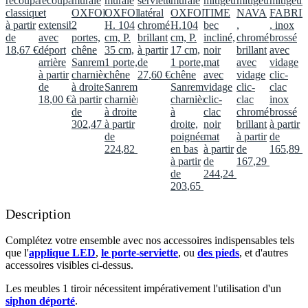
recoupable
recoupable
murale
murale
serviette
murale
mitigeur
mitigeur
mitigeur
classique
et
OXFORD
OXFORD,
latéral
OXFORD,
TIME
NAVA
FABRI
à partir
extensible
2
H. 104
chromé
H.104
bec
,
, inox
de
avec
portes,
cm, P.
brillant
cm, P.
incliné,
chromé
brossé
18
,
67
€
déport
chêne
35 cm,
à partir
17 cm,
noir
brillant
avec
arrière
Sanremo,
1 porte,
de
1 porte,
mat
avec
vidage
à partir
charnières
chêne
27
,
60
€
chêne
avec
vidage
clic-
de
à droite
Sanremo,
Sanremo,
vidage
clic-
clac
18
,
00
€
à partir
charnières
charnières
clic-
clac
inox
de
à droite
à
clac
chromé
brossé
302
,
47
€
à partir
droite,
noir
brillant
à partir
de
poignée
mat
à partir
de
224
,
82
€
en bas
à partir
de
165
,
89
€
à partir
de
167
,
29
€
de
244
,
24
€
203
,
65
€
Description
Complétez votre ensemble avec nos accessoires indispensables tels
que l'
applique LED
,
le porte-serviette
, ou
des pieds
, et d'autres
accessoires visibles ci-dessus.​
Les meubles 1 tiroir nécessitent impérativement l'utilisation d'un
siphon déporté
.​