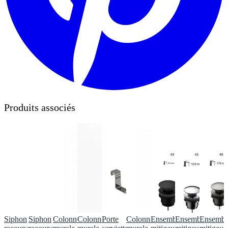
Produits associés
Siphon
Siphon
Colonne
Colonne
Porte
Colonne
Ensemble
Ensemble
Ensembl