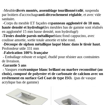
-Meubles
livrés montés, assemblage tourillonné/collé
, suspendu
par boitiers d'accrochage
anti-décrochement réglable
, et avec vide
sanitaire.
-Corps du meuble ET façades en
panneau aggloméré de 18 mm,
haute densité et hydrofugé
(les meubles bas de gamme sont réalisés
en aggloméré 15 mm basse densité, non hydrofugé)
-Tiroirs double parois métallique
blanc/fond cappucino, avec
coulisse amortie, sortie totale amortie et tube rond.
-
Découpe de siphon métallique laqué blanc dans le tiroir haut
.
Profondeur utile 331 mm
-
Fabrication 100% française
- Emballage robuste et soigné, étudié pour résister aux contraintes
de livraison.
-
Garantie 5 ans
- Vasques en
céramique blanc brillant ou marbre reconstitué (au
choix), composé de polyester et de carbonate de calcium avec un
revêtement en surface Gel Coat de type ISO.
(pas de vasque
acrylique bas de gamme)