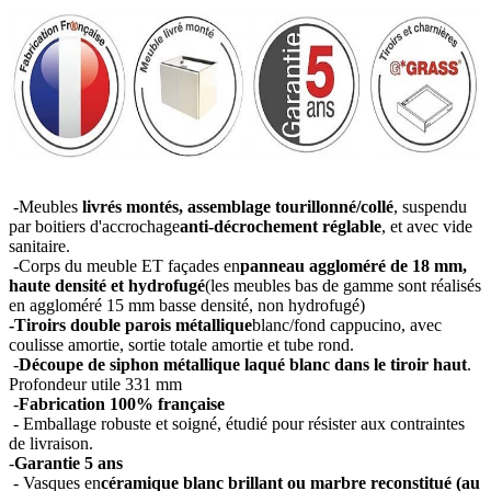
-Meubles
livrés montés, assemblage tourillonné/collé
, suspendu
par boitiers d'accrochage
anti-décrochement réglable
, et avec vide
sanitaire.
-Corps du meuble ET façades en
panneau aggloméré de 18 mm,
haute densité et hydrofugé
(les meubles bas de gamme sont réalisés
en aggloméré 15 mm basse densité, non hydrofugé)
-Tiroirs double parois métallique
blanc/fond cappucino, avec
coulisse amortie, sortie totale amortie et tube rond.
-
Découpe de siphon métallique laqué blanc dans le tiroir haut
.
Profondeur utile 331 mm
-
Fabrication 100% française
- Emballage robuste et soigné, étudié pour résister aux contraintes
de livraison.
-
Garantie 5 ans
- Vasques en
céramique blanc brillant ou marbre reconstitué (au