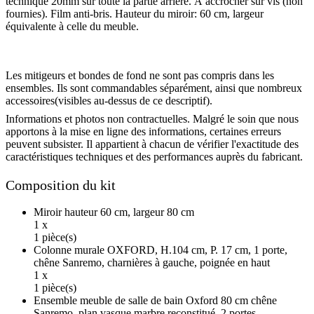
technique 20mm sur toute la partie arrière. À accrocher sur vis (non
fournies). Film anti-bris. Hauteur du miroir: 60 cm, largeur
équivalente à celle du meuble.
Les mitigeurs et bondes de fond ne sont pas compris dans les
ensembles. Ils sont commandables séparément, ainsi que nombreux
accessoires(visibles au-dessus de ce descriptif).
Informations et photos non contractuelles. Malgré le soin que nous
apportons à la mise en ligne des informations, certaines erreurs
peuvent subsister. Il appartient à chacun de vérifier l'exactitude des
caractéristiques techniques et des performances auprès du fabricant.
Composition du kit
Miroir hauteur 60 cm, largeur 80 cm
1 x
1 pièce(s)
Colonne murale OXFORD, H.104 cm, P. 17 cm, 1 porte,
chêne Sanremo, charnières à gauche, poignée en haut
1 x
1 pièce(s)
Ensemble meuble de salle de bain Oxford 80 cm chêne
Sanremo, plan vasque marbre reconstitué, 2 portes