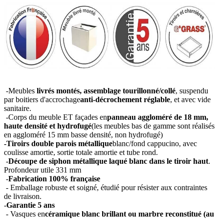
-Meubles
livrés montés, assemblage tourillonné/collé
, suspendu
par boitiers d'accrochage
anti-décrochement réglable
, et avec vide
sanitaire.
-Corps du meuble ET façades en
panneau aggloméré de 18 mm,
haute densité et hydrofugé
(les meubles bas de gamme sont réalisés
en aggloméré 15 mm basse densité, non hydrofugé)
-Tiroirs double parois métallique
blanc/fond cappucino, avec
coulisse amortie, sortie totale amortie et tube rond.
-
Découpe de siphon métallique laqué blanc dans le tiroir haut
.
Profondeur utile 331 mm
-
Fabrication 100% française
- Emballage robuste et soigné, étudié pour résister aux contraintes
de livraison.
-
Garantie 5 ans
- Vasques en
céramique blanc brillant ou marbre reconstitué (au