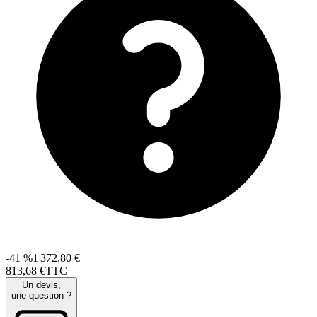
-41 %
1 372,80 €
813
,
68
€
TTC
Un devis,
une question ?