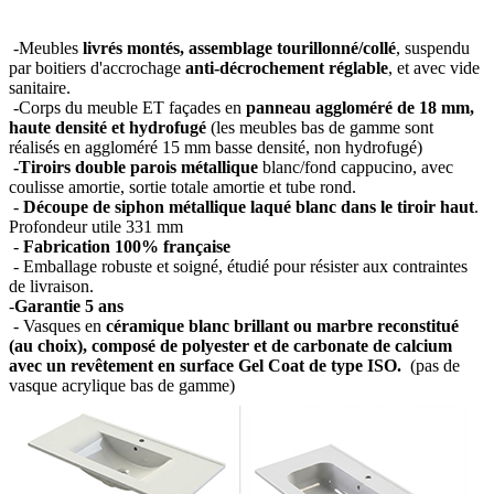
-Meubles
livrés montés, assemblage tourillonné/collé
, suspendu
par boitiers d'accrochage
anti-décrochement réglable
, et avec vide
sanitaire.
-Corps du meuble ET façades en
panneau aggloméré de 18 mm,
haute densité et hydrofugé
(les meubles bas de gamme sont
réalisés en aggloméré 15 mm basse densité, non hydrofugé)
-Tiroirs double parois métallique
blanc/fond cappucino, avec
coulisse amortie, sortie totale amortie et tube rond.
-
Découpe de siphon métallique laqué blanc dans le tiroir haut
.
Profondeur utile 331 mm
-
Fabrication 100% française
- Emballage robuste et soigné, étudié pour résister aux contraintes
de livraison.
-
Garantie 5 ans
- Vasques en
céramique blanc brillant ou marbre reconstitué
(au choix), composé de polyester et de carbonate de calcium
avec un revêtement en surface Gel Coat de type ISO.
(pas de
vasque acrylique bas de gamme)