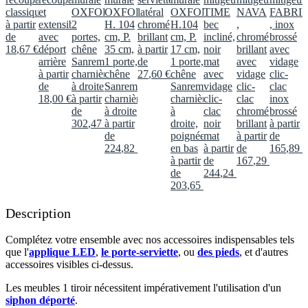
classique
et
OXFORD
OXFORD,
latéral
OXFORD,
TIME
NAVA
FABRI
à partir
extensible
2
H. 104
chromé
H.104
bec
,
, inox
de
avec
portes,
cm, P.
brillant
cm, P.
incliné,
chromé
brossé
18
,
67
€
déport
chêne
35 cm,
à partir
17 cm,
noir
brillant
avec
arrière
Sanremo,
1 porte,
de
1 porte,
mat
avec
vidage
à partir
charnières
chêne
27
,
60
€
chêne
avec
vidage
clic-
de
à droite
Sanremo,
Sanremo,
vidage
clic-
clac
18
,
00
€
à partir
charnières
charnières
clic-
clac
inox
de
à droite
à
clac
chromé
brossé
302
,
47
€
à partir
droite,
noir
brillant
à partir
de
poignée
mat
à partir
de
224
,
82
€
en bas
à partir
de
165
,
89
€
à partir
de
167
,
29
€
de
244
,
24
€
203
,
65
€
Description
Complétez votre ensemble avec nos accessoires indispensables tels
que l'
applique LED
,
le porte-serviette
, ou
des pieds
, et d'autres
accessoires visibles ci-dessus.​
Les meubles 1 tiroir nécessitent impérativement l'utilisation d'un
siphon déporté
.​