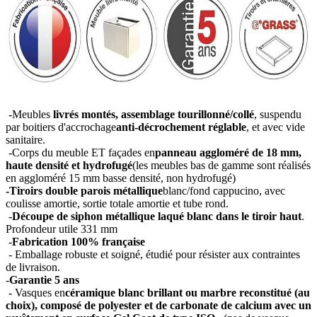
-Meubles
livrés montés, assemblage tourillonné/collé
, suspendu
par boitiers d'accrochage
anti-décrochement réglable
, et avec vide
sanitaire.
-Corps du meuble ET façades en
panneau aggloméré de 18 mm,
haute densité et hydrofugé
(les meubles bas de gamme sont réalisés
en aggloméré 15 mm basse densité, non hydrofugé)
-Tiroirs double parois métallique
blanc/fond cappucino, avec
coulisse amortie, sortie totale amortie et tube rond.
-
Découpe de siphon métallique laqué blanc dans le tiroir haut
.
Profondeur utile 331 mm
-
Fabrication 100% française
- Emballage robuste et soigné, étudié pour résister aux contraintes
de livraison.
-
Garantie 5 ans
- Vasques en
céramique blanc brillant ou marbre reconstitué (au
choix), composé de polyester et de carbonate de calcium avec un