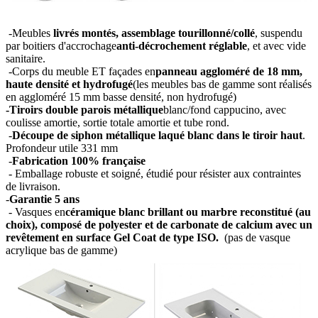
-Meubles
livrés montés, assemblage tourillonné/collé
, suspendu
par boitiers d'accrochage
anti-décrochement réglable
, et avec vide
sanitaire.
-Corps du meuble ET façades en
panneau aggloméré de 18 mm,
haute densité et hydrofugé
(les meubles bas de gamme sont réalisés
en aggloméré 15 mm basse densité, non hydrofugé)
-Tiroirs double parois métallique
blanc/fond cappucino, avec
coulisse amortie, sortie totale amortie et tube rond.
-
Découpe de siphon métallique laqué blanc dans le tiroir haut
.
Profondeur utile 331 mm
-
Fabrication 100% française
- Emballage robuste et soigné, étudié pour résister aux contraintes
de livraison.
-
Garantie 5 ans
- Vasques en
céramique blanc brillant ou marbre reconstitué (au
choix), composé de polyester et de carbonate de calcium avec un
revêtement en surface Gel Coat de type ISO.
(pas de vasque
acrylique bas de gamme)