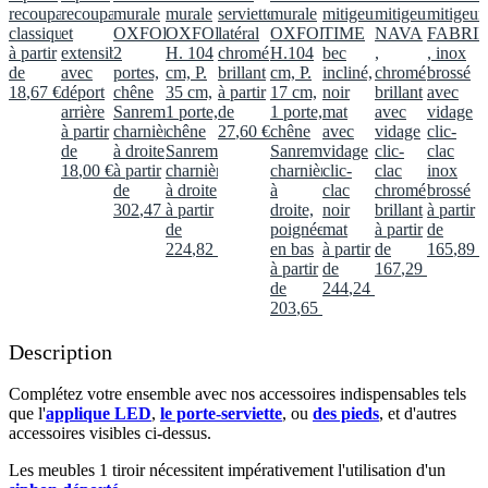
recoupable
recoupable
murale
murale
serviette
murale
mitigeur
mitigeur
mitigeur
classique
et
OXFORD
OXFORD,
latéral
OXFORD,
TIME
NAVA
FABRI
à partir
extensible
2
H. 104
chromé
H.104
bec
,
, inox
de
avec
portes,
cm, P.
brillant
cm, P.
incliné,
chromé
brossé
18
,
67
€
déport
chêne
35 cm,
à partir
17 cm,
noir
brillant
avec
arrière
Sanremo,
1 porte,
de
1 porte,
mat
avec
vidage
à partir
charnières
chêne
27
,
60
€
chêne
avec
vidage
clic-
de
à droite
Sanremo,
Sanremo,
vidage
clic-
clac
18
,
00
€
à partir
charnières
charnières
clic-
clac
inox
de
à droite
à
clac
chromé
brossé
302
,
47
€
à partir
droite,
noir
brillant
à partir
de
poignée
mat
à partir
de
224
,
82
€
en bas
à partir
de
165
,
89
€
à partir
de
167
,
29
€
de
244
,
24
€
203
,
65
€
Description
Complétez votre ensemble avec nos accessoires indispensables tels
que l'
applique LED
,
le porte-serviette
, ou
des pieds
, et d'autres
accessoires visibles ci-dessus.​
Les meubles 1 tiroir nécessitent impérativement l'utilisation d'un