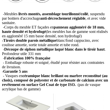
-Meubles
livrés montés, assemblage tourillonné/collé
, suspendu
par boitiers d'accrochage
anti-décrochement réglable
, et avec vide
sanitaire.
-Corps du meuble ET façades en
panneau aggloméré de 18 mm,
haute densité et hydrofugé
(les meubles bas de gamme sont réalisés
en aggloméré 15 mm basse densité, non hydrofugé)
-Tiroirs double parois métallique
blanc/fond cappucino, avec
coulisse amortie, sortie totale amortie et tube rond.
-
Découpe de siphon métallique laqué blanc dans le tiroir haut
.
Profondeur utile 331 mm
-
Fabrication 100% française
- Emballage robuste et soigné, étudié pour résister aux contraintes
de livraison.
-
Garantie 5 ans
- Vasques en
céramique blanc brillant ou marbre reconstitué (au
choix), composé de polyester et de carbonate de calcium avec un
revêtement en surface Gel Coat de type ISO.
(pas de vasque
acrylique bas de gamme)