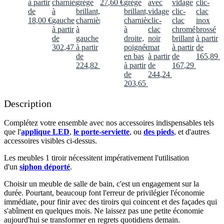
à partir
charnières
grège
27
,
60
€
grège
avec
vidage
clic-
de
à
brillant,
brillant,
vidage
clic-
clac
18
,
00
€
gauche
charnières
charnières
clic-
clac
inox
à partir
à
à
clac
chromé
brossé
de
gauche
droite,
noir
brillant
à partir
302
,
47
€
à partir
poignée
mat
à partir
de
de
en bas
à partir
de
165
,
89
€
224
,
82
€
à partir
de
167
,
29
€
de
244
,
24
€
203
,
65
€
Description
Complétez votre ensemble avec nos accessoires indispensables tels
que l'
applique LED
,
le porte-serviette
, ou
des pieds
, et d'autres
accessoires visibles ci-dessus.​
Les meubles 1 tiroir nécessitent impérativement l'utilisation
d'un
siphon déporté
.​​
Choisir un meuble de salle de bain, c'est un engagement sur la
durée. Pourtant, beaucoup font l'erreur de privilégier l'économie
immédiate, pour finir avec des tiroirs qui coincent et des façades qui
s'abîment en quelques mois. Ne laissez pas une petite économie
aujourd'hui se transformer en regrets quotidiens demain.