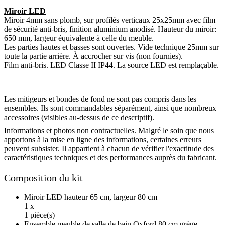
Miroir LED
Miroir 4mm sans plomb, sur profilés verticaux 25x25mm avec film
de sécurité anti-bris, finition aluminium anodisé. Hauteur du miroir:
650 mm, largeur équivalente à celle du meuble.
Les parties hautes et basses sont ouvertes. Vide technique 25mm sur
toute la partie arrière. À accrocher sur vis (non fournies).
Film anti-bris. LED Classe II IP44. La source LED est remplaçable.
Les mitigeurs et bondes de fond ne sont pas compris dans les
ensembles. Ils sont commandables séparément, ainsi que nombreux
accessoires (visibles au-dessus de ce descriptif).
Informations et photos non contractuelles. Malgré le soin que nous
apportons à la mise en ligne des informations, certaines erreurs
peuvent subsister. Il appartient à chacun de vérifier l'exactitude des
caractéristiques techniques et des performances auprès du fabricant.
Composition du kit
Miroir LED hauteur 65 cm, largeur 80 cm
1 x
1 pièce(s)
Ensemble meuble de salle de bain Oxford 80 cm grège