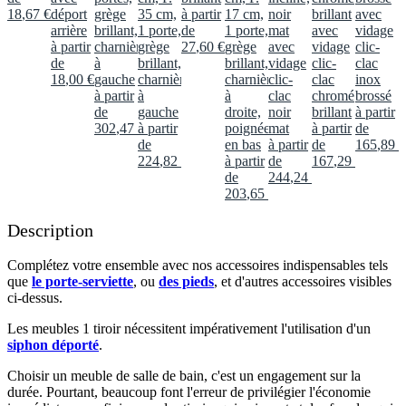
18
,
67
€
déport
grège
35 cm,
à partir
17 cm,
noir
brillant
avec
arrière
brillant,
1 porte,
de
1 porte,
mat
avec
vidage
à partir
charnières
grège
27
,
60
€
grège
avec
vidage
clic-
de
à
brillant,
brillant,
vidage
clic-
clac
18
,
00
€
gauche
charnières
charnières
clic-
clac
inox
à partir
à
à
clac
chromé
brossé
de
gauche
droite,
noir
brillant
à partir
302
,
47
€
à partir
poignée
mat
à partir
de
de
en bas
à partir
de
165
,
89
€
224
,
82
€
à partir
de
167
,
29
€
de
244
,
24
€
203
,
65
€
Description
Complétez votre ensemble avec nos accessoires indispensables tels
que
le porte-serviette
, ou
des pieds
, et d'autres accessoires visibles
ci-dessus.​
Les meubles 1 tiroir nécessitent impérativement l'utilisation d'un
siphon déporté
.​​
Choisir un meuble de salle de bain, c'est un engagement sur la
durée. Pourtant, beaucoup font l'erreur de privilégier l'économie