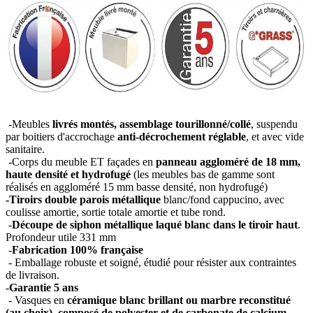
-Meubles
livrés montés, assemblage tourillonné/collé
, suspendu
par boitiers d'accrochage
anti-décrochement réglable
, et avec vide
sanitaire.
-Corps du meuble ET façades en
panneau aggloméré de 18 mm,
haute densité et hydrofugé
(les meubles bas de gamme sont
réalisés en aggloméré 15 mm basse densité, non hydrofugé)
-Tiroirs double parois métallique
blanc/fond cappucino, avec
coulisse amortie, sortie totale amortie et tube rond.
-
Découpe de siphon métallique laqué blanc dans le tiroir haut
.
Profondeur utile 331 mm
-
Fabrication 100% française
- Emballage robuste et soigné, étudié pour résister aux contraintes
de livraison.
-
Garantie 5 ans
- Vasques en
céramique blanc brillant ou marbre reconstitué
(au choix), composé de polyester et de carbonate de calcium