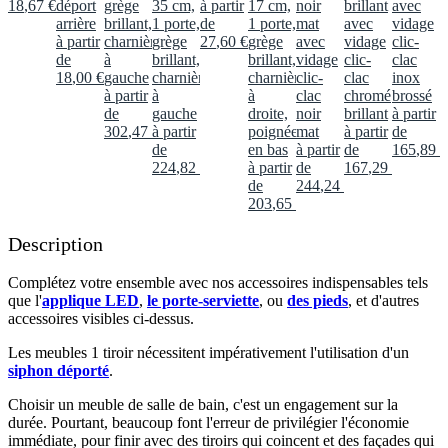
18
,
67
€
déport
grège
35 cm,
à partir
17 cm,
noir
brillant
avec
arrière
brillant,
1 porte,
de
1 porte,
mat
avec
vidage
à partir
charnières
grège
27
,
60
€
grège
avec
vidage
clic-
de
à
brillant,
brillant,
vidage
clic-
clac
18
,
00
€
gauche
charnières
charnières
clic-
clac
inox
à partir
à
à
clac
chromé
brossé
de
gauche
droite,
noir
brillant
à partir
302
,
47
€
à partir
poignée
mat
à partir
de
de
en bas
à partir
de
165
,
89
€
224
,
82
€
à partir
de
167
,
29
€
de
244
,
24
€
203
,
65
€
Description
Complétez votre ensemble avec nos accessoires indispensables tels
que l'
applique LED
,
le porte-serviette
, ou
des pieds
, et d'autres
accessoires visibles ci-dessus.​
Les meubles 1 tiroir nécessitent impérativement l'utilisation d'un
siphon déporté
.​
Choisir un meuble de salle de bain, c'est un engagement sur la
durée. Pourtant, beaucoup font l'erreur de privilégier l'économie
immédiate, pour finir avec des tiroirs qui coincent et des façades qui