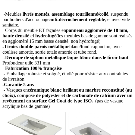
-Meubles
livrés montés, assemblage tourillonné/collé
, suspendu
par boitiers d'accrochage
anti-décrochement réglable
, et avec vide
sanitaire.
-Corps du meuble ET façades en
panneau aggloméré de 18 mm,
haute densité et hydrofugé
(les meubles bas de gamme sont réalisés
en aggloméré 15 mm basse densité, non hydrofugé)
-Tiroirs double parois métallique
blanc/fond cappucino, avec
coulisse amortie, sortie totale amortie et tube rond.
-
Découpe de siphon métallique laqué blanc dans le tiroir haut
.
Profondeur utile 331 mm
-
Fabrication 100% française
- Emballage robuste et soigné, étudié pour résister aux contraintes
de livraison.
-
Garantie 5 ans
- Vasques en
céramique blanc brillant ou marbre reconstitué (au
choix), composé de polyester et de carbonate de calcium avec un
revêtement en surface Gel Coat de type ISO.
(pas de vasque
acrylique bas de gamme)