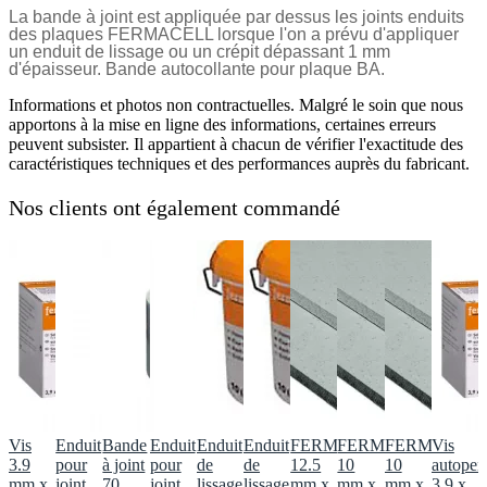
La bande à joint est appliquée par dessus les joints enduits
des plaques FERMACELL lorsque l'on a prévu d'appliquer
un enduit de lissage ou un crépit dépassant 1 mm
d'épaisseur. Bande autocollante pour plaque BA.
Informations et photos non contractuelles. Malgré le soin que nous
apportons à la mise en ligne des informations, certaines erreurs
peuvent subsister. Il appartient à chacun de vérifier l'exactitude des
caractéristiques techniques et des performances auprès du fabricant.
Nos clients ont également commandé
Vis
Enduit
Bande
Enduit
Enduit
Enduit
FERMACELL
FERMACELL
FERMACEL
Vis
3.9
pour
à joint
pour
de
de
12.5
10
10
autoper
mm x
joint
70
joint
lissage
lissage
mm x
mm x
mm x
3,9 x