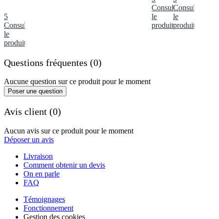
Consulter
Consulter
5
le
le
Consulter
produit
produit
le
produit
Questions fréquentes (0)
Aucune question sur ce produit pour le moment
Poser une question
Avis client (0)
Aucun avis sur ce produit pour le moment
Déposer un avis
Livraison
Comment obtenir un devis
On en parle
FAQ
Témoignages
Fonctionnement
Gestion des cookies