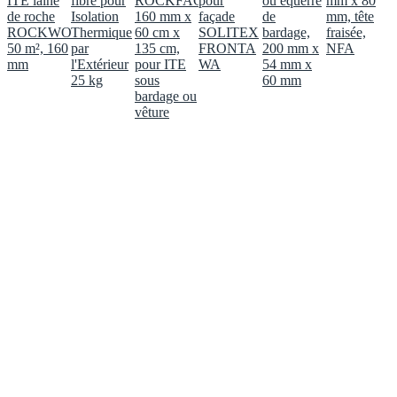
ITE laine
fibré pour
ROCKFACADE
pour
ou equerre
mm x 80
de roche
Isolation
160 mm x
façade
de
mm, tête
ROCKWOOL,
Thermique
60 cm x
SOLITEX
bardage,
fraisée,
50 m², 160
par
135 cm,
FRONTA
200 mm x
NFA
mm
l'Extérieur
pour ITE
WA
54 mm x
25 kg
sous
60 mm
bardage ou
vêture