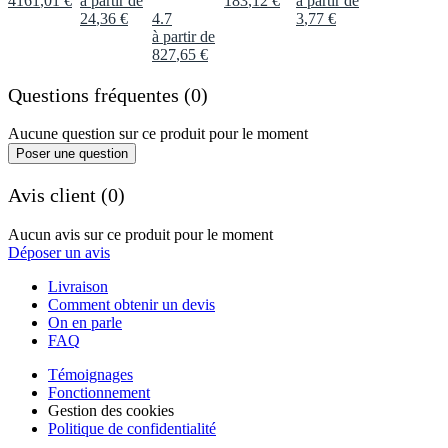
4161
,
01
€
à partir de
183
,
12
€
à partir de
24
,
36
€
4.7
3
,
77
€
à partir de
827
,
65
€
Questions fréquentes (0)
Aucune question sur ce produit pour le moment
Poser une question
Avis client (0)
Aucun avis sur ce produit pour le moment
Déposer un avis
Livraison
Comment obtenir un devis
On en parle
FAQ
Témoignages
Fonctionnement
Gestion des cookies
Politique de confidentialité