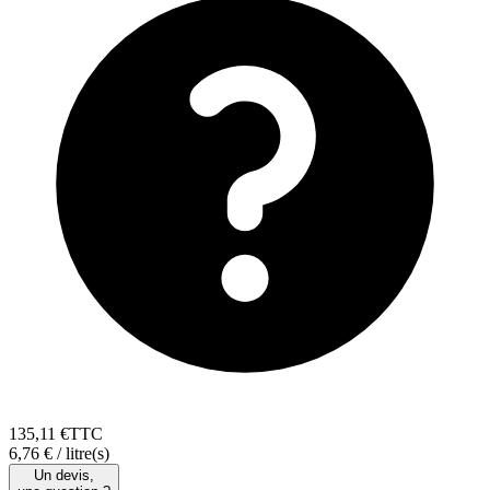
135
,
11
€
TTC
6,76 € / litre(s)
Un devis,