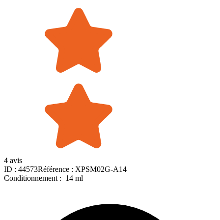
4 avis
ID :
44573
Référence :
XPSM02G-A14
Conditionnement :
14 ml