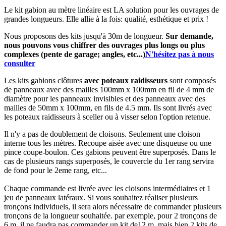
Le kit gabion au mètre linéaire est LA solution pour les ouvrages de
grandes longueurs. Elle allie à la fois: qualité, esthétique et prix !
Nous proposons des kits jusqu'à 30m de longueur.
Sur demande,
nous pouvons vous chiffrer des ouvrages plus longs ou plus
complexes (pente de garage; angles, etc...)
N'hésitez pas à nous
consulter
Les kits gabions clôtures
avec poteaux raidisseurs
sont composés
de panneaux avec des mailles 100mm x 100mm en fil de 4 mm de
diamètre pour les panneaux invisibles et des panneaux avec des
mailles de 50mm x 100mm, en fils de 4.5 mm. Ils sont livrés avec
les poteaux raidisseurs à sceller ou à visser selon l'option retenue.
Il n'y a pas de doublement de cloisons. Seulement une cloison
interne tous les mètres. Recoupe aisée avec une disqueuse ou une
pince coupe-boulon. Ces gabions peuvent être superposés. Dans le
cas de plusieurs rangs superposés, le couvercle du 1er rang servira
de fond pour le 2eme rang, etc...
Chaque commande est livrée avec les cloisons intermédiaires et 1
jeu de panneaux latéraux. Si vous souhaitez réaliser plusieurs
tronçons individuels, il sera alors nécessaire de commander plusieurs
tronçons de la longueur souhaitée. par exemple, pour 2 tronçons de
6 m, il ne faudra pas commander un kit de12 m, mais bien 2 kits de