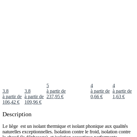
5
4
4
3.8
3.8
à partir de
à partir de
à partir de
à partir de
à partir de
237
,
95
€
0
,
66
€
1
,
63
€
106
,
42
€
109
,
96
€
Description
Le liège est un isolant thermique et isolant phonique aux qualités
naturelles exceptionnelles. Isolation contre le froid, isolation contre