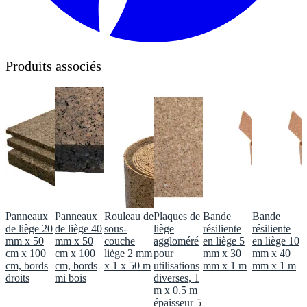
Produits associés
Panneaux
Panneaux
Rouleau de
Plaques de
Bande
Bande
de liège 20
de liège 40
sous-
liège
résiliente
résiliente
mm x 50
mm x 50
couche
aggloméré
en liège 5
en liège 10
cm x 100
cm x 100
liège 2 mm
pour
mm x 30
mm x 40
cm, bords
cm, bords
x 1 x 50 m
utilisations
mm x 1 m
mm x 1 m
droits
mi bois
diverses, 1
m x 0.5 m
épaisseur 5