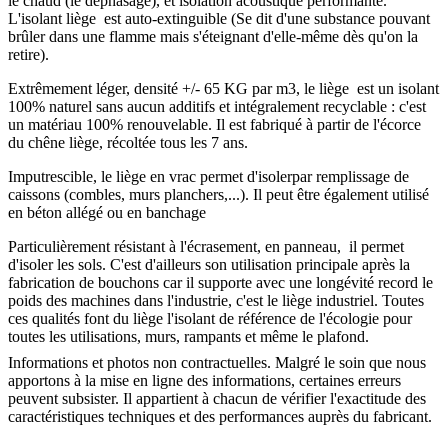
le chaud (le déphasage), et isolation acoustique performante.
L'isolant liège est auto-extinguible (Se dit d'une substance pouvant
brûler dans une flamme mais s'éteignant d'elle-même dès qu'on la
retire).
Extrêmement léger, densité +/- 65 KG par m3, le liège est un isolant
100% naturel sans aucun additifs et intégralement recyclable : c'est
un matériau 100% renouvelable. Il est fabriqué à partir de l'écorce
du chêne liège, récoltée tous les 7 ans.
Imputrescible, le liège en vrac permet d'isolerpar remplissage de
caissons (combles, murs planchers,...). Il peut être également utilisé
en béton allégé ou en banchage
Particulièrement résistant à l'écrasement, en panneau, il permet
d'isoler les sols. C'est d'ailleurs son utilisation principale après la
fabrication de bouchons car il supporte avec une longévité record le
poids des machines dans l'industrie, c'est le liège industriel. Toutes
ces qualités font du liège l'isolant de référence de l'écologie pour
toutes les utilisations, murs, rampants et même le plafond.
Informations et photos non contractuelles. Malgré le soin que nous
apportons à la mise en ligne des informations, certaines erreurs
peuvent subsister. Il appartient à chacun de vérifier l'exactitude des
caractéristiques techniques et des performances auprès du fabricant.