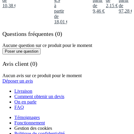
de
4.9
partir
de
partir
10
,
38
€
à
de
2
,
15
€
de
partir
9
,
46
€
97
,
28
€
de
18
,
01
€
Questions fréquentes (0)
Aucune question sur ce produit pour le moment
Poser une question
Avis client (0)
Aucun avis sur ce produit pour le moment
Déposer un avis
Livraison
Comment obtenir un devis
On en parle
FAQ
Témoignages
Fonctionnement
Gestion des cookies
Politique de confidentialité