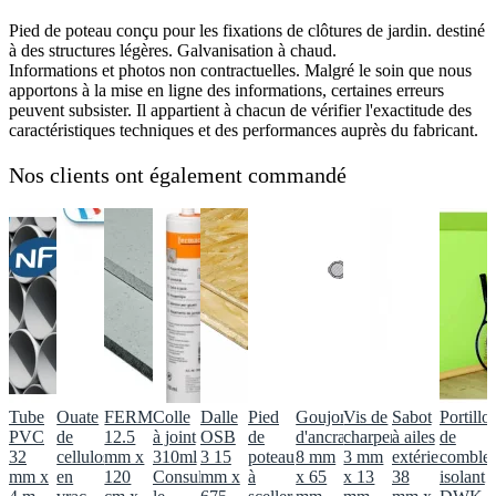
Pied de poteau conçu pour les fixations de clôtures de jardin. destiné
à des structures légères. Galvanisation à chaud.
Informations et photos non contractuelles. Malgré le soin que nous
apportons à la mise en ligne des informations, certaines erreurs
peuvent subsister. Il appartient à chacun de vérifier l'exactitude des
caractéristiques techniques et des performances auprès du fabricant.
Nos clients ont également commandé
Tube
Ouate
FERMACELL
Colle
Dalle
Pied
Goujon
Vis de
Sabot
Portillo
PVC
de
12.5
à joint
OSB
de
d'ancrage,
charpente
à ailes
de
32
cellulose
mm x
310ml
3 15
poteau
8 mm
3 mm
extérieures
comble
mm x
en
120
Consulter
mm x
à
x 65
x 13
38
isolant