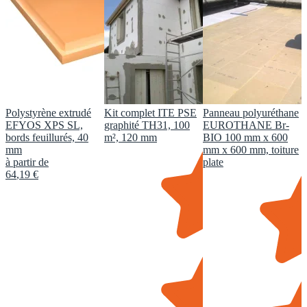
Polystyrène extrudé
Kit complet ITE PSE
Panneau polyuréthane
EFYOS XPS SL,
graphité TH31, 100
EUROTHANE Br-
bords feuillurés, 40
m², 120 mm
BIO 100 mm x 600
mm
mm x 600 mm, toiture
à partir de
plate
64
,
19
€