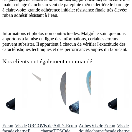
main; collage étanche au vent de parepluie même derrière le bardage
à claire-voie; grande adhérence initiale: résistance finale très élevée;
ruban adhésif résistant à l‘eau.
Informations et photos non contractuelles. Malgré le soin que nous
apportons à la mise en ligne des informations, certaines erreurs
peuvent subsister. Il appartient à chacun de vérifier l'exactitude des
caractéristiques techniques et des performances auprès du fabricant.
Nos clients ont également commandé
Ecran
Vis de
ORCON
Vis de
Adhésif
Ecran
Adhésif
Vis de
Ecran
Vis de
façade
charpente
F,
charpente
TESCON
de
double
charpente
façade
charpen