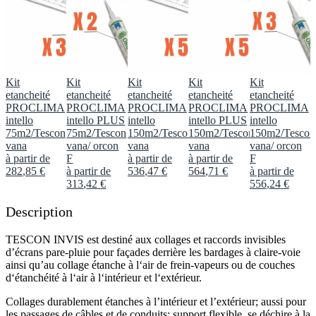
Kit
Kit
Kit
Kit
Kit
etancheité
etancheité
etancheité
etancheité
etancheité
PROCLIMA
PROCLIMA
PROCLIMA
PROCLIMA
PROCLIMA
intello
intello PLUS
intello
intello PLUS
intello
75m2/Tescon
75m2/Tescon
150m2/Tescon
150m2/Tescon
150m2/Tescon
vana
vana/ orcon
vana
vana
vana/ orcon
à partir de
F
à partir de
à partir de
F
282
,
85
€
à partir de
536
,
47
€
564
,
71
€
à partir de
313
,
42
€
556
,
24
€
Description
TESCON INVIS est destiné aux collages et raccords invisibles
d’écrans pare-pluie pour façades derrière les bardages à claire-voie
ainsi qu’au collage étanche à l‘air de frein-vapeurs ou de couches
d‘étanchéité à l‘air à l‘intérieur et l‘extérieur.
Collages durablement étanches à l’intérieur et l’extérieur; aussi pour
les passages de câbles et de conduits; support flexible, se déchire à la