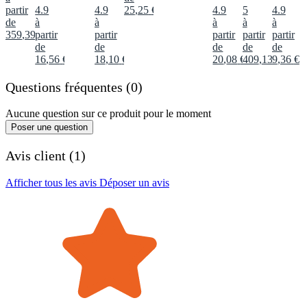
partir
4.9
4.9
25
,
25
€
4.9
5
4.9
de
à
à
à
à
à
359
,
39
partir
€
partir
partir
partir
partir
de
de
de
de
de
16
,
56
€
18
,
10
€
20
,
08
€
409
,
13
9
€
,
36
€
Questions fréquentes (0)
Aucune question sur ce produit pour le moment
Poser une question
Avis client (1)
Afficher tous les avis
Déposer un avis