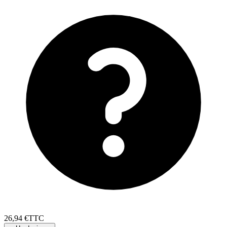
26
,
94
€
TTC