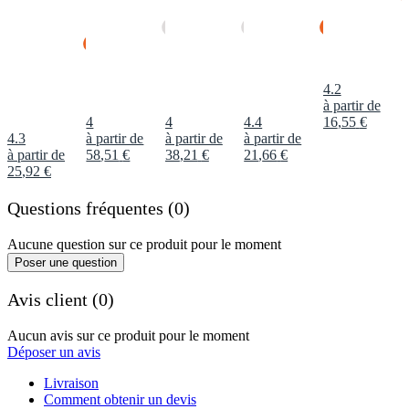
4.2
à partir de
4
4
4.4
16
,
55
€
4.3
à partir de
à partir de
à partir de
à partir de
58
,
51
€
38
,
21
€
21
,
66
€
25
,
92
€
Questions fréquentes (0)
Aucune question sur ce produit pour le moment
Poser une question
Avis client (0)
Aucun avis sur ce produit pour le moment
Déposer un avis
Livraison
Comment obtenir un devis