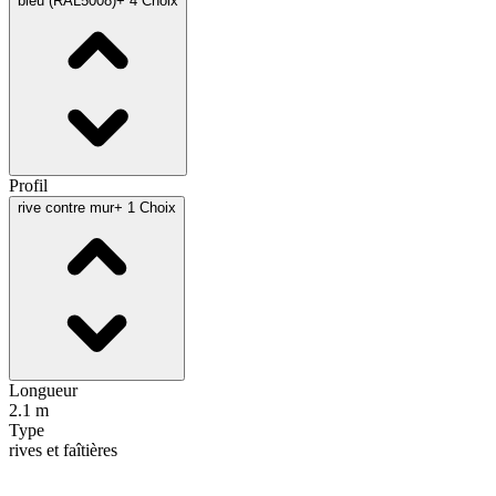
bleu (RAL5008)
+ 4 Choix
Profil
rive contre mur
+ 1 Choix
Longueur
2.1 m
Type
rives et faîtières