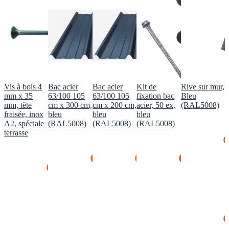
Vis à bois 4
Bac acier
Bac acier
Kit de
Rive sur mur,
mm x 35
63/100 105
63/100 105
fixation bac
Bleu
mm, tête
cm x 300 cm,
cm x 200 cm,
acier, 50 ex,
(RAL5008)
fraisée, inox
bleu
bleu
bleu
A2, spéciale
(RAL5008)
(RAL5008)
(RAL5008)
terrasse