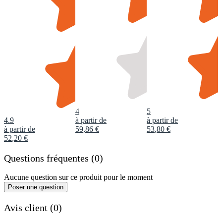
4
5
4.9
à partir de
à partir de
à partir de
59
,
86
€
53
,
80
€
52
,
20
€
Questions fréquentes (0)
Aucune question sur ce produit pour le moment
Poser une question
Avis client (0)