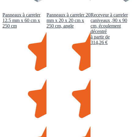
Panneaux à carreler
Panneaux à carreler 20
Receveur à carreler
12.5 mm x 60 cm x
mm x 20 x 20 cm x
caniveaux ,90 x 90
250 cm
250 cm, angle
cm, écoulement
décentré
à partir de
314
,
26
€