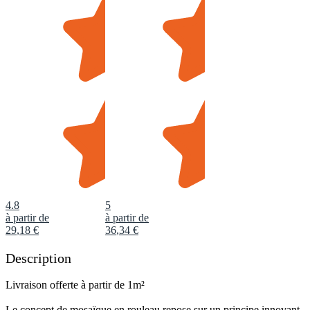
4.8
5
à partir de
à partir de
29
,
18
€
36
,
34
€
Description
Livraison offerte à partir de 1m²
Le concept de mosaïque en rouleau repose sur un principe innovant