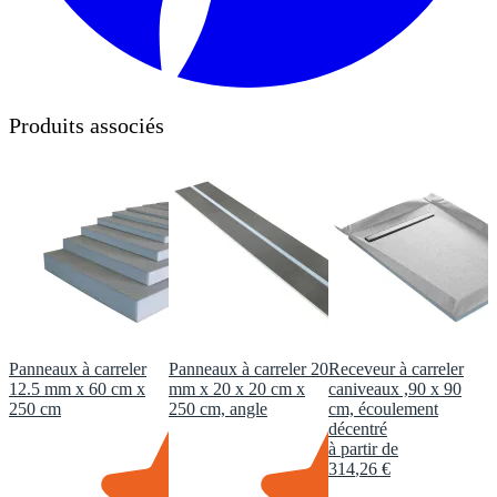
Produits associés
Panneaux à carreler
Panneaux à carreler 20
Receveur à carreler
12.5 mm x 60 cm x
mm x 20 x 20 cm x
caniveaux ,90 x 90
250 cm
250 cm, angle
cm, écoulement
décentré
à partir de
314
,
26
€