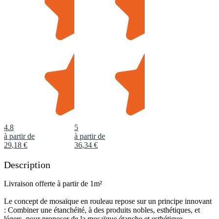
4.8
5
à partir de
à partir de
29
,
18
€
36
,
34
€
Description
Livraison offerte à partir de 1m²
Le concept de mosaïque en rouleau repose sur un principe innovant
: Combiner une étanchéité, à des produits nobles, esthétiques, et
légers, pour proposer de la mosaïque étanche et esthétique.