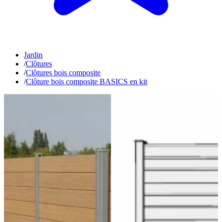
Jardin
/
Clôtures
/
Clôtures bois composite
/
Clôture bois composite BASICS en kit