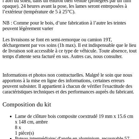
l’abri du soleil, dans un endroit bien ventilé (protégées par un film
opaque). 24 heures avant la pose, les lames seront entreposées à
l’extérieur (température de 5 à 25°C).
NB : Comme pour le bois, d’une fabrication à l’autre les teintes
peuvent légèrement varier
Les livraisons se font en semi-remorque ou camion 19T,
déchargement par vos soins (1h max). Il est indispensable que le lieu
de livraison soit accessible à ce type de véhicule. Toute absence, tout
temps d'attente sera facturé en sus. Autres cas, nous consulter.
Informations et photos non contractuelles. Malgré le soin que nous
apportons à la mise en ligne des informations, certaines erreurs
peuvent subsister. Il appartient à chacun de vérifier l'exactitude des
caractéristiques techniques et des performances auprès du fabricant.
Composition du kit
Lame de clôture bois composite coextrudé 19 mm x 15.6 cm
x 148 cm, ambre
8 x
1 pièce(s)
Poteau intermédiaire/ d'angle en aluminium, recoupable 57