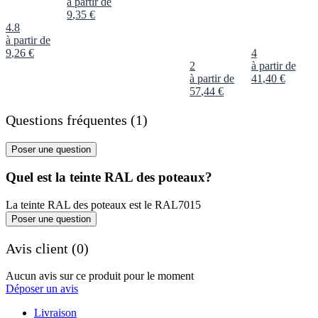
à partir de
9
,
35
€
4.8
à partir de
9
,
26
€
4
2
à partir de
à partir de
41
,
40
€
57
,
44
€
Questions fréquentes (1)
Poser une question
Quel est la teinte RAL des poteaux?
La teinte RAL des poteaux est le RAL7015
Poser une question
Avis client (0)
Aucun avis sur ce produit pour le moment
Déposer un avis
Livraison