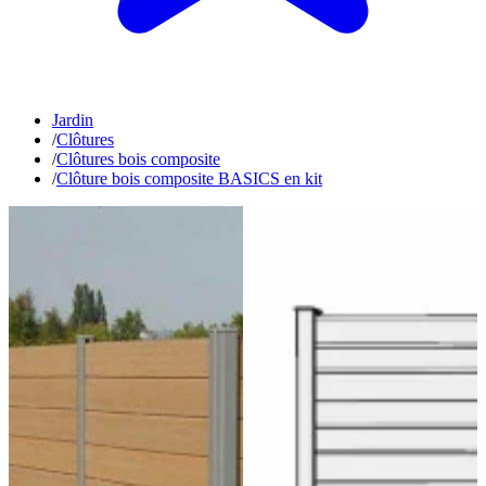
Jardin
/
Clôtures
/
Clôtures bois composite
/
Clôture bois composite BASICS en kit