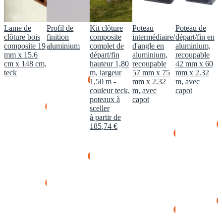
Lame de
Profil de
Kit clôture
Poteau
Poteau de
clôture bois
finition
composite
intermédiaire/
départ/fin en
composite 19
aluminium
complet de
d'angle en
aluminium,
mm x 15.6
départ/fin
aluminium,
recoupable
cm x 148 cm,
hauteur 1,80
recoupable
42 mm x 60
teck
m, largeur
57 mm x 75
mm x 2.32
1,50 m -
mm x 2.32
m, avec
couleur teck,
m, avec
capot
poteaux à
capot
sceller
à partir de
185
,
74
€