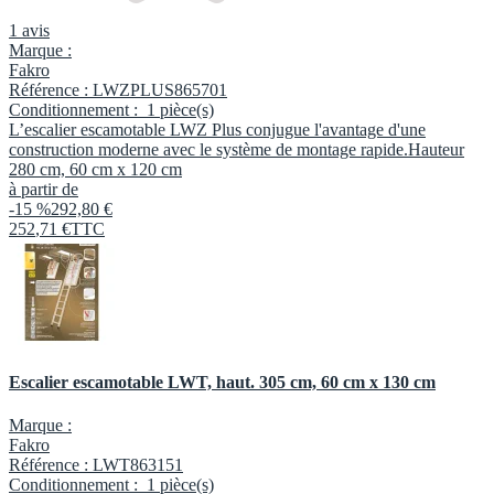
1 avis
Marque :
Fakro
Référence :
LWZPLUS865701
Conditionnement :
1 pièce(s)
L’escalier escamotable LWZ Plus conjugue l'avantage d'une
construction moderne avec le système de montage rapide.Hauteur
280 cm, 60 cm x 120 cm
à partir de
-15 %
292,80 €
252
,
71
€
TTC
Escalier escamotable LWT, haut. 305 cm, 60 cm x 130 cm
Marque :
Fakro
Référence :
LWT863151
Conditionnement :
1 pièce(s)