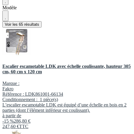
Modèle
Voir les 65 résultats
Escalier escamotable LDK avec échelle coulissante, hauteur 305
cm, 60 cm x 120 cm
Marque :
Fakro
Référence :
LDK861001-66134
Conditionnement :
1 pièce(s)
L’escalier escamotable LDK est équipé d’une échelle en bois en 2
parties (dont l’élément inférieur est coulissant).
à partir de
-15 %
286,80 €
247
,
60
€
TTC