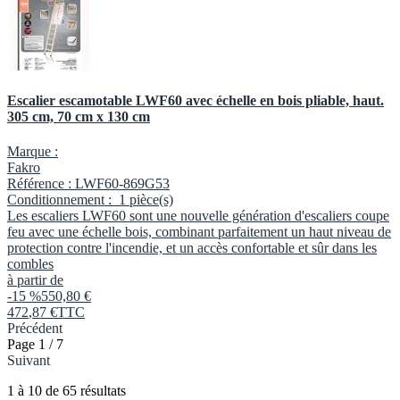
Escalier escamotable LWF60 avec échelle en bois pliable, haut.
305 cm, 70 cm x 130 cm
Marque :
Fakro
Référence :
LWF60-869G53
Conditionnement :
1 pièce(s)
Les escaliers LWF60 sont une nouvelle génération d'escaliers coupe
feu avec une échelle bois, combinant parfaitement un haut niveau de
protection contre l'incendie, et un accès confortable et sûr dans les
combles
à partir de
-15 %
550,80 €
472
,
87
€
TTC
Précédent
Page 1 / 7
Suivant
1
à
10
de
65
résultats