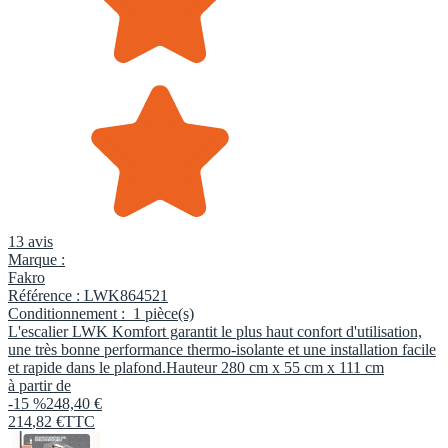
13 avis
Marque :
Fakro
Référence :
LWK864521
Conditionnement :
1 pièce(s)
L'escalier LWK Komfort garantit le plus haut confort d'utilisation,
une très bonne performance thermo-isolante et une installation facile
et rapide dans le plafond.Hauteur 280 cm x 55 cm x 111 cm
à partir de
-15 %
248,40 €
214
,
82
€
TTC