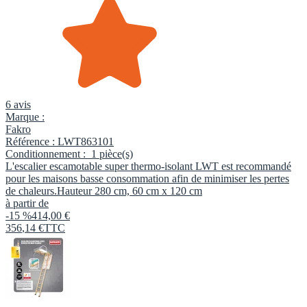
6 avis
Marque :
Fakro
Référence :
LWT863101
Conditionnement :
1 pièce(s)
L'escalier escamotable super thermo-isolant LWT est recommandé
pour les maisons basse consommation afin de minimiser les pertes
de chaleurs.Hauteur 280 cm, 60 cm x 120 cm
à partir de
-15 %
414,00 €
356
,
14
€
TTC