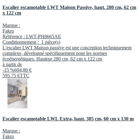
Escalier escamotable LWT Maison Passive, haut. 280 cm, 62 cm
x 122 cm
Marque :
Fakro
Référence :
LWT-PH8665AE
Conditionnement :
1 pièce(s)
L'escalier LWT Maison passive est une conception techniquement
complexe, développé spécifiquement pour les normes
écoénergétiques. Hauteur 280 cm, 62 cm x 122 cm
à partir de
-15 %
694,80 €
595
,
75
€
TTC
Escalier escamotable LWL Extra, haut. 305 cm, 60 cm x 130 m
Marque :
Fakro