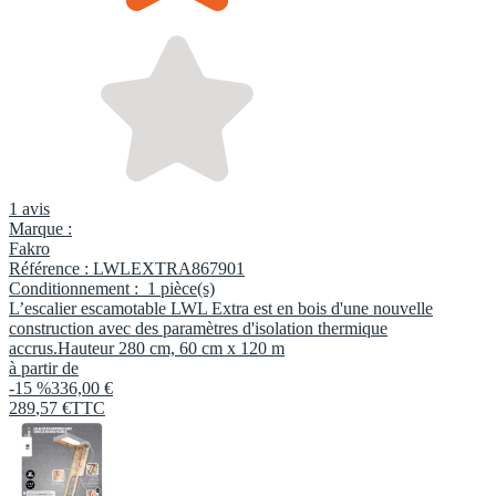
1 avis
Marque :
Fakro
Référence :
LWLEXTRA867901
Conditionnement :
1 pièce(s)
L’escalier escamotable LWL Extra est en bois d'une nouvelle
construction avec des paramètres d'isolation thermique
accrus.Hauteur 280 cm, 60 cm x 120 m
à partir de
-15 %
336,00 €
289
,
57
€
TTC