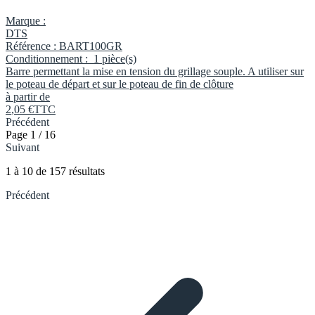
Marque :
DTS
Référence :
BART100GR
Conditionnement :
1 pièce(s)
Barre permettant la mise en tension du grillage souple. A utiliser sur
le poteau de départ et sur le poteau de fin de clôture
à partir de
2
,
05
€
TTC
Précédent
Page 1 / 16
Suivant
1
à
10
de
157
résultats
Précédent