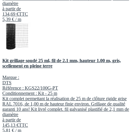
diamètre
à partir de
134
,
69
€
TTC
5,39 € / m
Kit grillage soudé 25 ml, fil de 2.1 mm, hauteur 1.00 m, gris,
scellement en pleine terre
Marque :
DTS
Référence :
KGS22/100G-PT
Conditionnement :
Kit -
25 m
Kit complet permettant la réalisation de 25 m de clôture rigide grise
RAL 7016, de 1,00 m de hauteur finie environ. Grillage de qualité
garanti 10 ans! Kit livré complet. fil galvanisé plastifié de 2,1 mm de
diamètre
à partir de
145
,
13
€
TTC
5,81 € / m