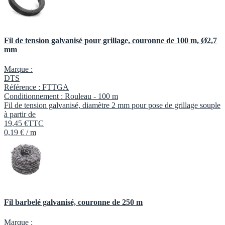
Fil de tension galvanisé pour grillage, couronne de 100 m, Ø2,7
mm
Marque :
DTS
Référence :
FTTGA
Conditionnement :
Rouleau -
100 m
Fil de tension galvanisé, diamètre 2 mm pour pose de grillage souple
à partir de
19
,
45
€
TTC
0,19 € / m
Fil barbelé galvanisé, couronne de 250 m
Marque :