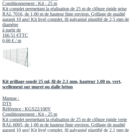
Conditionnement :
Kit -
25 m
Kit complet permettant la réalisation de 25 m de clôture rigide grise
RAL 7016, de 1,00 m de hauteur finie environ. Grillage de qualité
garanti 10 ans! Kit livré complet. fil galvanisé plastifié de 2,5 mm de
diamètre
à partir de
166
,
51
€
TTC
6,66 € / m
Kit grillage soudé 25 ml, fil de 2.1 mm, hauteur 1.00 m, vert,
scellement sur muret ou dalle béton
Marque :
DTS
Référence :
KGS22/100V
Conditionnement :
Kit -
25 m
Kit complet permettant la réalisation de 25 m de clôture rigide verte
RAL 6005, de 1,00 m de hauteur finie environ. Grillage de qualité
garanti 10 ans! Kit livré complet. fil galvanisé plastifié de 2,1 mm de