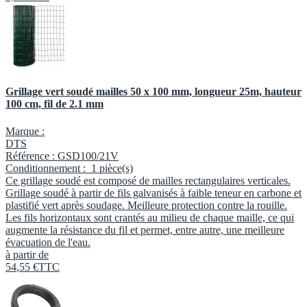
Grillage vert soudé mailles 50 x 100 mm, longueur 25m, hauteur
100 cm, fil de 2.1 mm
Marque :
DTS
Référence :
GSD100/21V
Conditionnement :
1 pièce(s)
Ce grillage soudé est composé de mailles rectangulaires verticales.
Grillage soudé à partir de fils galvanisés à faible teneur en carbone et
plastifié vert après soudage. Meilleure protection contre la rouille.
Les fils horizontaux sont crantés au milieu de chaque maille, ce qui
augmente la résistance du fil et permet, entre autre, une meilleure
évacuation de l'eau.
à partir de
54
,
55
€
TTC