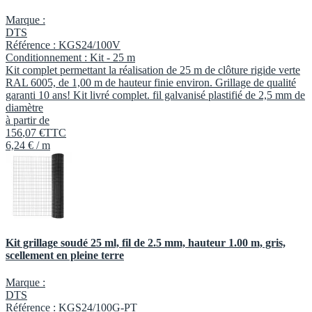
Marque :
DTS
Référence :
KGS24/100V
Conditionnement :
Kit -
25 m
Kit complet permettant la réalisation de 25 m de clôture rigide verte
RAL 6005, de 1,00 m de hauteur finie environ. Grillage de qualité
garanti 10 ans! Kit livré complet. fil galvanisé plastifié de 2,5 mm de
diamètre
à partir de
156
,
07
€
TTC
6,24 € / m
Kit grillage soudé 25 ml, fil de 2.5 mm, hauteur 1.00 m, gris,
scellement en pleine terre
Marque :
DTS
Référence :
KGS24/100G-PT