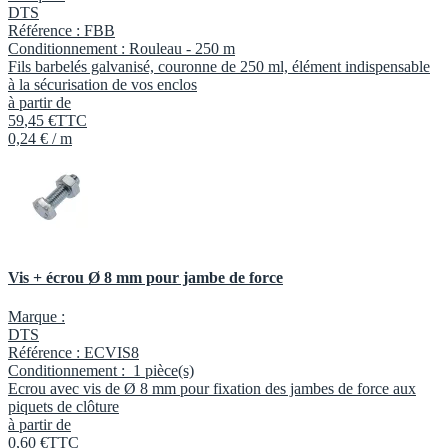
DTS
Référence :
FBB
Conditionnement :
Rouleau -
250 m
Fils barbelés galvanisé, couronne de 250 ml, élément indispensable
à la sécurisation de vos enclos
à partir de
59
,
45
€
TTC
0,24 € / m
Vis + écrou Ø 8 mm pour jambe de force
Marque :
DTS
Référence :
ECVIS8
Conditionnement :
1 pièce(s)
Ecrou avec vis de Ø 8 mm pour fixation des jambes de force aux
piquets de clôture
à partir de
0
,
60
€
TTC