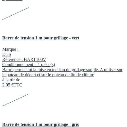
Barre de tension 1 m pour grillage - vert
Marque :
DTS
Référence :
BART100V
Conditionnement :
1 pièce(s)
Barre permettant la mise en tension du grillage souple. A utiliser sur
le poteau de départ et sur le poteau de fin de clôture
à partir de
2
,
05
€
TTC
Barre de tension 1 m pour grillage - gris