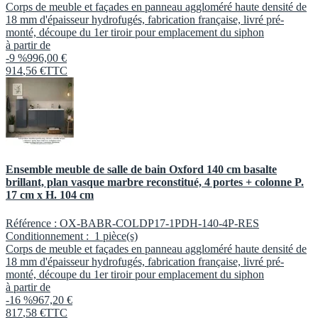
Corps de meuble et façades en panneau aggloméré haute densité de
18 mm d'épaisseur hydrofugés, fabrication française, livré pré-
monté, découpe du 1er tiroir pour emplacement du siphon
à partir de
-9 %
996,00 €
914
,
56
€
TTC
Ensemble meuble de salle de bain Oxford 140 cm basalte
brillant, plan vasque marbre reconstitué, 4 portes + colonne P.
17 cm x H. 104 cm
Référence :
OX-BABR-COLDP17-1PDH-140-4P-RES
Conditionnement :
1 pièce(s)
Corps de meuble et façades en panneau aggloméré haute densité de
18 mm d'épaisseur hydrofugés, fabrication française, livré pré-
monté, découpe du 1er tiroir pour emplacement du siphon
à partir de
-16 %
967,20 €
817
,
58
€
TTC