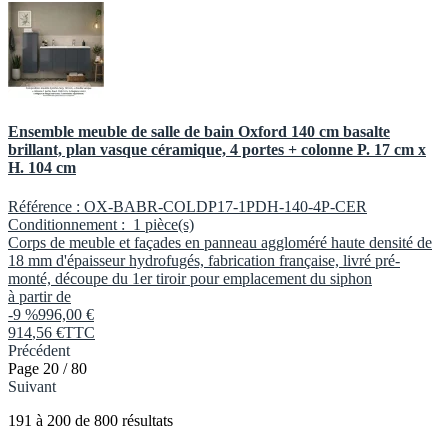
Ensemble meuble de salle de bain Oxford 140 cm basalte
brillant, plan vasque céramique, 4 portes + colonne P. 17 cm x
H. 104 cm
Référence :
OX-BABR-COLDP17-1PDH-140-4P-CER
Conditionnement :
1 pièce(s)
Corps de meuble et façades en panneau aggloméré haute densité de
18 mm d'épaisseur hydrofugés, fabrication française, livré pré-
monté, découpe du 1er tiroir pour emplacement du siphon
à partir de
-9 %
996,00 €
914
,
56
€
TTC
Précédent
Page 20 / 80
Suivant
191
à
200
de
800
résultats