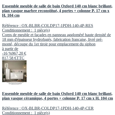
Ensemble meuble de salle de bain Oxford 140 cm blanc brillant,
plan vasque marbre reconstitué, 4 portes + colonne P. 17 cm x
H. 104 cm
Référence :
OX-BLBR-COLDP17-1PDH-140-4P-RES
Conditionnement :
1 pièce(s)
Corps de meuble et façades en panneau aggloméré haute densité de
18 mm d'épaisseur hydrofugés, fabrication française, livré pré-
monté, découpe du 1er tiroir pour emplacement du siphon
à partir de
-16 %
967,20 €
817
,
58
€
TTC
Ensemble meuble de salle de bain Oxford 140 cm blanc brillant,
plan vasque céramique, 4 portes + colonne P. 17 cm x H. 104 cm
Référence :
OX-BLBR-COLDP17-1PDH-140-4P-CER
Conditionnement :
1 pièce(s)