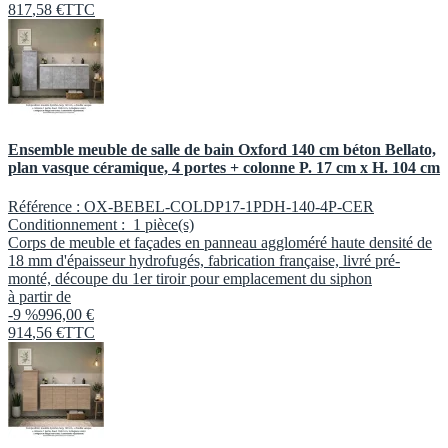
817
,
58
€
TTC
Ensemble meuble de salle de bain Oxford 140 cm béton Bellato,
plan vasque céramique, 4 portes + colonne P. 17 cm x H. 104 cm
Référence :
OX-BEBEL-COLDP17-1PDH-140-4P-CER
Conditionnement :
1 pièce(s)
Corps de meuble et façades en panneau aggloméré haute densité de
18 mm d'épaisseur hydrofugés, fabrication française, livré pré-
monté, découpe du 1er tiroir pour emplacement du siphon
à partir de
-9 %
996,00 €
914
,
56
€
TTC