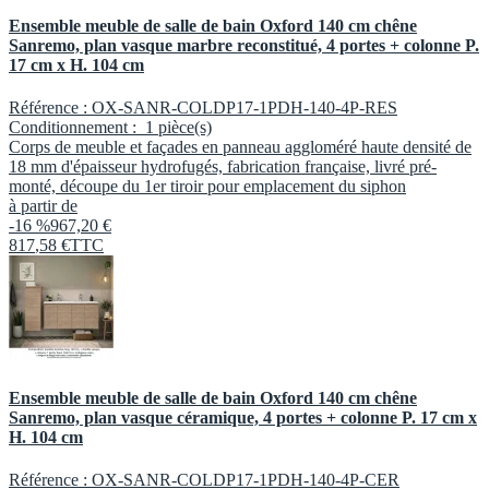
Ensemble meuble de salle de bain Oxford 140 cm chêne
Sanremo, plan vasque marbre reconstitué, 4 portes + colonne P.
17 cm x H. 104 cm
Référence :
OX-SANR-COLDP17-1PDH-140-4P-RES
Conditionnement :
1 pièce(s)
Corps de meuble et façades en panneau aggloméré haute densité de
18 mm d'épaisseur hydrofugés, fabrication française, livré pré-
monté, découpe du 1er tiroir pour emplacement du siphon
à partir de
-16 %
967,20 €
817
,
58
€
TTC
Ensemble meuble de salle de bain Oxford 140 cm chêne
Sanremo, plan vasque céramique, 4 portes + colonne P. 17 cm x
H. 104 cm
Référence :
OX-SANR-COLDP17-1PDH-140-4P-CER