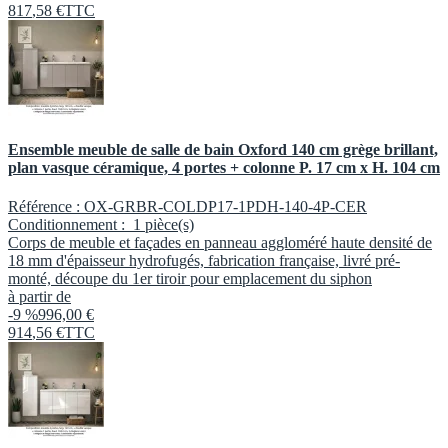
817
,
58
€
TTC
Ensemble meuble de salle de bain Oxford 140 cm grège brillant,
plan vasque céramique, 4 portes + colonne P. 17 cm x H. 104 cm
Référence :
OX-GRBR-COLDP17-1PDH-140-4P-CER
Conditionnement :
1 pièce(s)
Corps de meuble et façades en panneau aggloméré haute densité de
18 mm d'épaisseur hydrofugés, fabrication française, livré pré-
monté, découpe du 1er tiroir pour emplacement du siphon
à partir de
-9 %
996,00 €
914
,
56
€
TTC