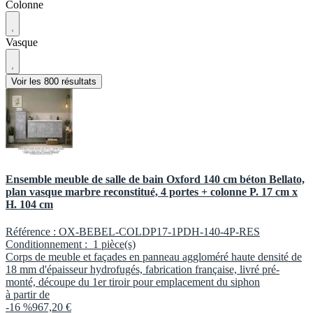
Colonne
Vasque
Voir les 800 résultats
Ensemble meuble de salle de bain Oxford 140 cm béton Bellato,
plan vasque marbre reconstitué, 4 portes + colonne P. 17 cm x
H. 104 cm
Référence :
OX-BEBEL-COLDP17-1PDH-140-4P-RES
Conditionnement :
1 pièce(s)
Corps de meuble et façades en panneau aggloméré haute densité de
18 mm d'épaisseur hydrofugés, fabrication française, livré pré-
monté, découpe du 1er tiroir pour emplacement du siphon
à partir de
-16 %
967,20 €