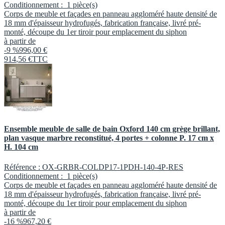
Conditionnement :
1 pièce(s)
Corps de meuble et façades en panneau aggloméré haute densité de
18 mm d'épaisseur hydrofugés, fabrication française, livré pré-
monté, découpe du 1er tiroir pour emplacement du siphon
à partir de
-9 %
996,00 €
914
,
56
€
TTC
Ensemble meuble de salle de bain Oxford 140 cm grège brillant,
plan vasque marbre reconstitué, 4 portes + colonne P. 17 cm x
H. 104 cm
Référence :
OX-GRBR-COLDP17-1PDH-140-4P-RES
Conditionnement :
1 pièce(s)
Corps de meuble et façades en panneau aggloméré haute densité de
18 mm d'épaisseur hydrofugés, fabrication française, livré pré-
monté, découpe du 1er tiroir pour emplacement du siphon
à partir de
-16 %
967,20 €