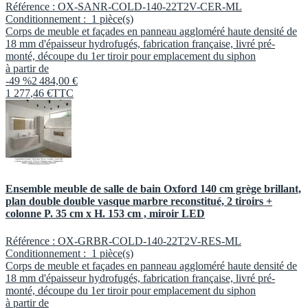
Référence :
OX-SANR-COLD-140-22T2V-CER-ML
Conditionnement :
1 pièce(s)
Corps de meuble et façades en panneau aggloméré haute densité de
18 mm d'épaisseur hydrofugés, fabrication française, livré pré-
monté, découpe du 1er tiroir pour emplacement du siphon
à partir de
-49 %
2 484,00 €
1 277
,
46
€
TTC
Ensemble meuble de salle de bain Oxford 140 cm grège brillant,
plan double double vasque marbre reconstitué, 2 tiroirs +
colonne P. 35 cm x H. 153 cm , miroir LED
Référence :
OX-GRBR-COLD-140-22T2V-RES-ML
Conditionnement :
1 pièce(s)
Corps de meuble et façades en panneau aggloméré haute densité de
18 mm d'épaisseur hydrofugés, fabrication française, livré pré-
monté, découpe du 1er tiroir pour emplacement du siphon
à partir de