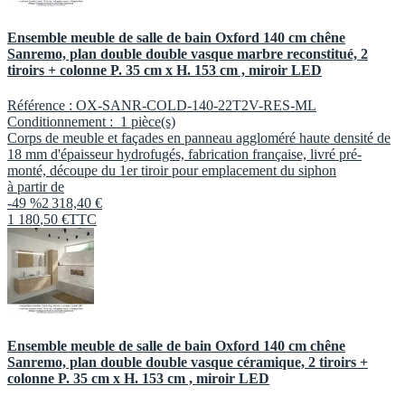
Ensemble meuble de salle de bain Oxford 140 cm chêne
Sanremo, plan double double vasque marbre reconstitué, 2
tiroirs + colonne P. 35 cm x H. 153 cm , miroir LED
Référence :
OX-SANR-COLD-140-22T2V-RES-ML
Conditionnement :
1 pièce(s)
Corps de meuble et façades en panneau aggloméré haute densité de
18 mm d'épaisseur hydrofugés, fabrication française, livré pré-
monté, découpe du 1er tiroir pour emplacement du siphon
à partir de
-49 %
2 318,40 €
1 180
,
50
€
TTC
Ensemble meuble de salle de bain Oxford 140 cm chêne
Sanremo, plan double double vasque céramique, 2 tiroirs +
colonne P. 35 cm x H. 153 cm , miroir LED