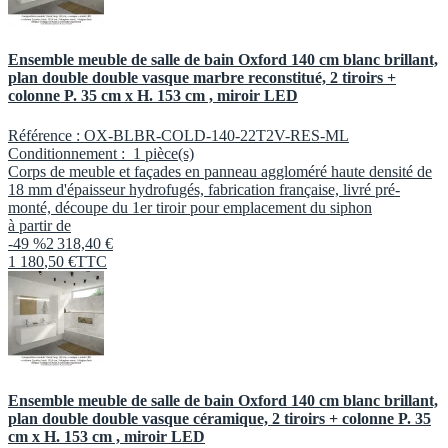
Ensemble meuble de salle de bain Oxford 140 cm blanc brillant,
plan double double vasque marbre reconstitué, 2 tiroirs +
colonne P. 35 cm x H. 153 cm , miroir LED
Référence :
OX-BLBR-COLD-140-22T2V-RES-ML
Conditionnement :
1 pièce(s)
Corps de meuble et façades en panneau aggloméré haute densité de
18 mm d'épaisseur hydrofugés, fabrication française, livré pré-
monté, découpe du 1er tiroir pour emplacement du siphon
à partir de
-49 %
2 318,40 €
1 180
,
50
€
TTC
Ensemble meuble de salle de bain Oxford 140 cm blanc brillant,
plan double double vasque céramique, 2 tiroirs + colonne P. 35
cm x H. 153 cm , miroir LED