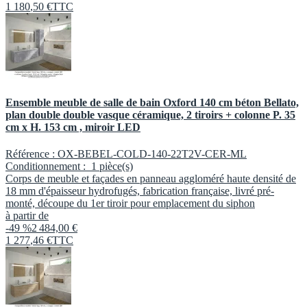
1 180
,
50
€
TTC
Ensemble meuble de salle de bain Oxford 140 cm béton Bellato,
plan double double vasque céramique, 2 tiroirs + colonne P. 35
cm x H. 153 cm , miroir LED
Référence :
OX-BEBEL-COLD-140-22T2V-CER-ML
Conditionnement :
1 pièce(s)
Corps de meuble et façades en panneau aggloméré haute densité de
18 mm d'épaisseur hydrofugés, fabrication française, livré pré-
monté, découpe du 1er tiroir pour emplacement du siphon
à partir de
-49 %
2 484,00 €
1 277
,
46
€
TTC