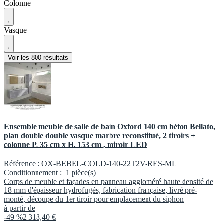
Colonne
Vasque
Voir les 800 résultats
Ensemble meuble de salle de bain Oxford 140 cm béton Bellato,
plan double double vasque marbre reconstitué, 2 tiroirs +
colonne P. 35 cm x H. 153 cm , miroir LED
Référence :
OX-BEBEL-COLD-140-22T2V-RES-ML
Conditionnement :
1 pièce(s)
Corps de meuble et façades en panneau aggloméré haute densité de
18 mm d'épaisseur hydrofugés, fabrication française, livré pré-
monté, découpe du 1er tiroir pour emplacement du siphon
à partir de
-49 %
2 318,40 €