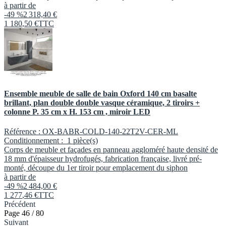
à partir de
-49 %
2 318,40 €
1 180
,
50
€
TTC
Ensemble meuble de salle de bain Oxford 140 cm basalte
brillant, plan double double vasque céramique, 2 tiroirs +
colonne P. 35 cm x H. 153 cm , miroir LED
Référence :
OX-BABR-COLD-140-22T2V-CER-ML
Conditionnement :
1 pièce(s)
Corps de meuble et façades en panneau aggloméré haute densité de
18 mm d'épaisseur hydrofugés, fabrication française, livré pré-
monté, découpe du 1er tiroir pour emplacement du siphon
à partir de
-49 %
2 484,00 €
1 277
,
46
€
TTC
Précédent
Page 46 / 80
Suivant