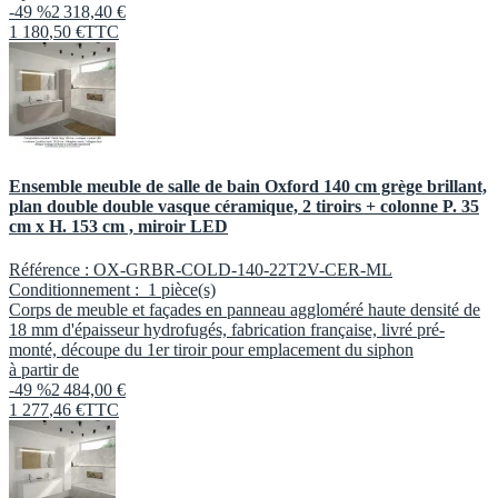
-49 %
2 318,40 €
1 180
,
50
€
TTC
Ensemble meuble de salle de bain Oxford 140 cm grège brillant,
plan double double vasque céramique, 2 tiroirs + colonne P. 35
cm x H. 153 cm , miroir LED
Référence :
OX-GRBR-COLD-140-22T2V-CER-ML
Conditionnement :
1 pièce(s)
Corps de meuble et façades en panneau aggloméré haute densité de
18 mm d'épaisseur hydrofugés, fabrication française, livré pré-
monté, découpe du 1er tiroir pour emplacement du siphon
à partir de
-49 %
2 484,00 €
1 277
,
46
€
TTC