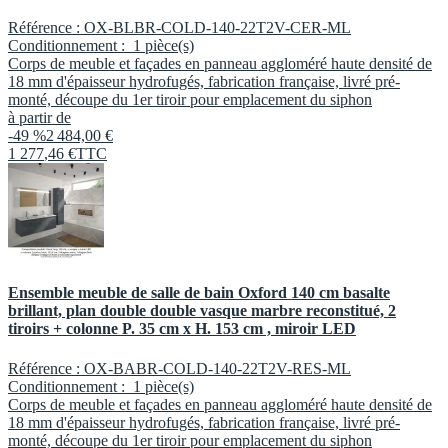
Référence :
OX-BLBR-COLD-140-22T2V-CER-ML
Conditionnement :
1 pièce(s)
Corps de meuble et façades en panneau aggloméré haute densité de
18 mm d'épaisseur hydrofugés, fabrication française, livré pré-
monté, découpe du 1er tiroir pour emplacement du siphon
à partir de
-49 %
2 484,00 €
1 277
,
46
€
TTC
Ensemble meuble de salle de bain Oxford 140 cm basalte
brillant, plan double double vasque marbre reconstitué, 2
tiroirs + colonne P. 35 cm x H. 153 cm , miroir LED
Référence :
OX-BABR-COLD-140-22T2V-RES-ML
Conditionnement :
1 pièce(s)
Corps de meuble et façades en panneau aggloméré haute densité de
18 mm d'épaisseur hydrofugés, fabrication française, livré pré-
monté, découpe du 1er tiroir pour emplacement du siphon