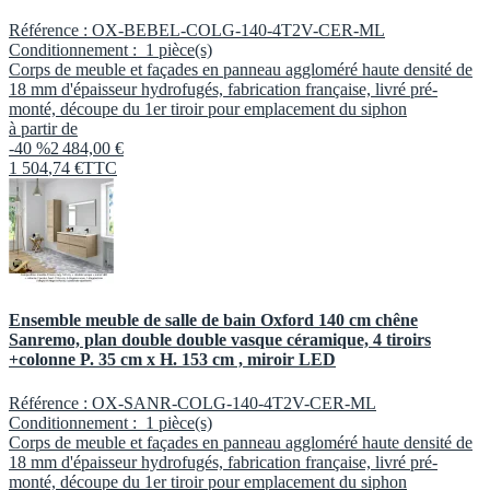
Référence :
OX-BEBEL-COLG-140-4T2V-CER-ML
Conditionnement :
1 pièce(s)
Corps de meuble et façades en panneau aggloméré haute densité de
18 mm d'épaisseur hydrofugés, fabrication française, livré pré-
monté, découpe du 1er tiroir pour emplacement du siphon
à partir de
-40 %
2 484,00 €
1 504
,
74
€
TTC
Ensemble meuble de salle de bain Oxford 140 cm chêne
Sanremo, plan double double vasque céramique, 4 tiroirs
+colonne P. 35 cm x H. 153 cm , miroir LED
Référence :
OX-SANR-COLG-140-4T2V-CER-ML
Conditionnement :
1 pièce(s)
Corps de meuble et façades en panneau aggloméré haute densité de
18 mm d'épaisseur hydrofugés, fabrication française, livré pré-
monté, découpe du 1er tiroir pour emplacement du siphon