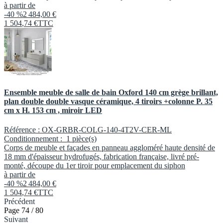
à partir de
-40 %
2 484,00 €
1 504
,
74
€
TTC
Ensemble meuble de salle de bain Oxford 140 cm grège brillant,
plan double double vasque céramique, 4 tiroirs +colonne P. 35
cm x H. 153 cm , miroir LED
Référence :
OX-GRBR-COLG-140-4T2V-CER-ML
Conditionnement :
1 pièce(s)
Corps de meuble et façades en panneau aggloméré haute densité de
18 mm d'épaisseur hydrofugés, fabrication française, livré pré-
monté, découpe du 1er tiroir pour emplacement du siphon
à partir de
-40 %
2 484,00 €
1 504
,
74
€
TTC
Précédent
Page 74 / 80
Suivant