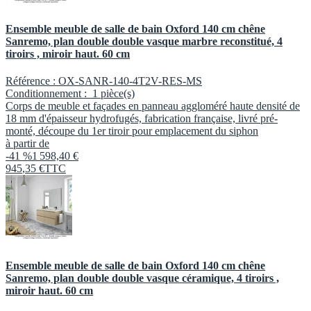
Ensemble meuble de salle de bain Oxford 140 cm chêne
Sanremo, plan double double vasque marbre reconstitué, 4
tiroirs , miroir haut. 60 cm
Référence :
OX-SANR-140-4T2V-RES-MS
Conditionnement :
1 pièce(s)
Corps de meuble et façades en panneau aggloméré haute densité de
18 mm d'épaisseur hydrofugés, fabrication française, livré pré-
monté, découpe du 1er tiroir pour emplacement du siphon
à partir de
-41 %
1 598,40 €
945
,
35
€
TTC
Ensemble meuble de salle de bain Oxford 140 cm chêne
Sanremo, plan double double vasque céramique, 4 tiroirs ,
miroir haut. 60 cm