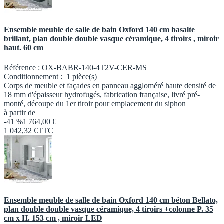
Ensemble meuble de salle de bain Oxford 140 cm basalte
brillant, plan double double vasque céramique, 4 tiroirs , miroir
haut. 60 cm
Référence :
OX-BABR-140-4T2V-CER-MS
Conditionnement :
1 pièce(s)
Corps de meuble et façades en panneau aggloméré haute densité de
18 mm d'épaisseur hydrofugés, fabrication française, livré pré-
monté, découpe du 1er tiroir pour emplacement du siphon
à partir de
-41 %
1 764,00 €
1 042
,
32
€
TTC
Ensemble meuble de salle de bain Oxford 140 cm béton Bellato,
plan double double vasque céramique, 4 tiroirs +colonne P. 35
cm x H. 153 cm , miroir LED