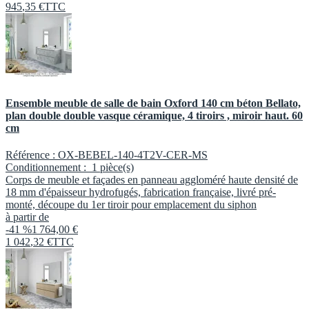
945
,
35
€
TTC
Ensemble meuble de salle de bain Oxford 140 cm béton Bellato,
plan double double vasque céramique, 4 tiroirs , miroir haut. 60
cm
Référence :
OX-BEBEL-140-4T2V-CER-MS
Conditionnement :
1 pièce(s)
Corps de meuble et façades en panneau aggloméré haute densité de
18 mm d'épaisseur hydrofugés, fabrication française, livré pré-
monté, découpe du 1er tiroir pour emplacement du siphon
à partir de
-41 %
1 764,00 €
1 042
,
32
€
TTC