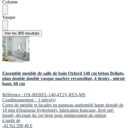
Colonne
Vasque
Voir les 800 résultats
Ensemble meuble de salle de bain Oxford 140 cm béton Bellato,
plan double double vasque marbre reconstitué, 4 tiroirs , miroir
haut. 60 cm
Référence :
OX-BEBEL-140-4T2V-RES-MS
Conditionnement :
1 pièce(s)
Corps de meuble et façades en panneau aggloméré haute densité de
18 mm d'épaisseur hydrofugés, fabrication française, livré pré-
monté, découpe du 1er tiroir pour emplacement du siphon
à partir de
-41 %
1 598,40 €