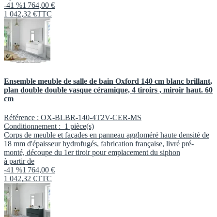
-41 %
1 764,00 €
1 042
,
32
€
TTC
Ensemble meuble de salle de bain Oxford 140 cm blanc brillant,
plan double double vasque céramique, 4 tiroirs , miroir haut. 60
cm
Référence :
OX-BLBR-140-4T2V-CER-MS
Conditionnement :
1 pièce(s)
Corps de meuble et façades en panneau aggloméré haute densité de
18 mm d'épaisseur hydrofugés, fabrication française, livré pré-
monté, découpe du 1er tiroir pour emplacement du siphon
à partir de
-41 %
1 764,00 €
1 042
,
32
€
TTC