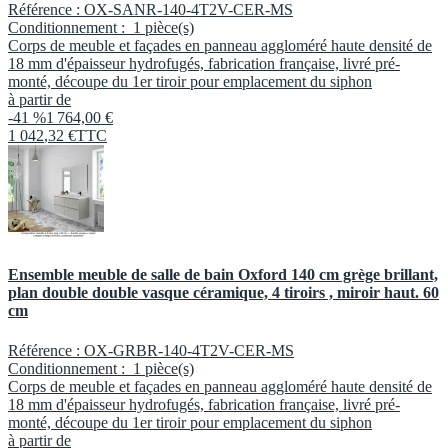
Référence :
OX-SANR-140-4T2V-CER-MS
Conditionnement :
1 pièce(s)
Corps de meuble et façades en panneau aggloméré haute densité de
18 mm d'épaisseur hydrofugés, fabrication française, livré pré-
monté, découpe du 1er tiroir pour emplacement du siphon
à partir de
-41 %
1 764,00 €
1 042
,
32
€
TTC
Ensemble meuble de salle de bain Oxford 140 cm grège brillant,
plan double double vasque céramique, 4 tiroirs , miroir haut. 60
cm
Référence :
OX-GRBR-140-4T2V-CER-MS
Conditionnement :
1 pièce(s)
Corps de meuble et façades en panneau aggloméré haute densité de
18 mm d'épaisseur hydrofugés, fabrication française, livré pré-
monté, découpe du 1er tiroir pour emplacement du siphon
à partir de