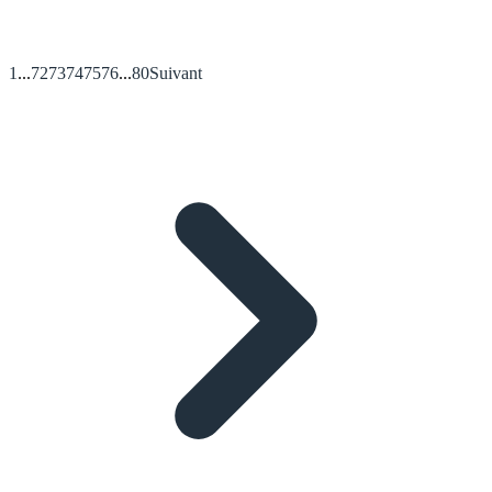
1
...
72
73
74
75
76
...
80
Suivant