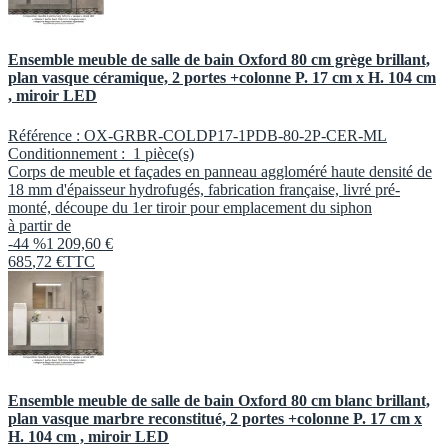
Ensemble meuble de salle de bain Oxford 80 cm grège brillant,
plan vasque céramique, 2 portes +colonne P. 17 cm x H. 104 cm
, miroir LED
Référence :
OX-GRBR-COLDP17-1PDB-80-2P-CER-ML
Conditionnement :
1 pièce(s)
Corps de meuble et façades en panneau aggloméré haute densité de
18 mm d'épaisseur hydrofugés, fabrication française, livré pré-
monté, découpe du 1er tiroir pour emplacement du siphon
à partir de
-44 %
1 209,60 €
685
,
72
€
TTC
Ensemble meuble de salle de bain Oxford 80 cm blanc brillant,
plan vasque marbre reconstitué, 2 portes +colonne P. 17 cm x
H. 104 cm , miroir LED