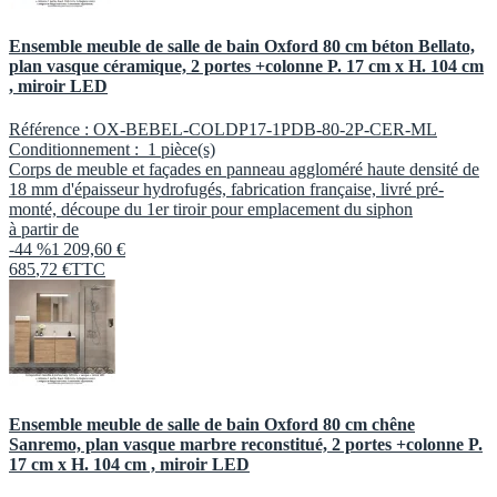
Ensemble meuble de salle de bain Oxford 80 cm béton Bellato,
plan vasque céramique, 2 portes +colonne P. 17 cm x H. 104 cm
, miroir LED
Référence :
OX-BEBEL-COLDP17-1PDB-80-2P-CER-ML
Conditionnement :
1 pièce(s)
Corps de meuble et façades en panneau aggloméré haute densité de
18 mm d'épaisseur hydrofugés, fabrication française, livré pré-
monté, découpe du 1er tiroir pour emplacement du siphon
à partir de
-44 %
1 209,60 €
685
,
72
€
TTC
Ensemble meuble de salle de bain Oxford 80 cm chêne
Sanremo, plan vasque marbre reconstitué, 2 portes +colonne P.
17 cm x H. 104 cm , miroir LED