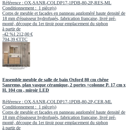
Référence :
OX-SANR-COLDP17-1PDB-80-2P-RES-ML
Conditionnement :
1 pièce(s)
Corps de meuble et façades en panneau aggloméré haute densité de
18 mm d'épaisseur hydrofugés, fabrication française, livré pré-
monté, découpe du 1er tiroir pour emplacement du siphon
à partir de
-42 %
1 212,00 €
704
,
39
€
TTC
Ensemble meuble de salle de bain Oxford 80 cm chêne
Sanremo, plan vasque céramique, 2 portes +colonne P. 17 cm x
H. 104 cm , miroir LED
Référence :
OX-SANR-COLDP17-1PDB-80-2P-CER-ML
Conditionnement :
1 pièce(s)
Corps de meuble et façades en panneau aggloméré haute densité de
18 mm d'épaisseur hydrofugés, fabrication française, livré pré-
monté, découpe du 1er tiroir pour emplacement du siphon
à partir de