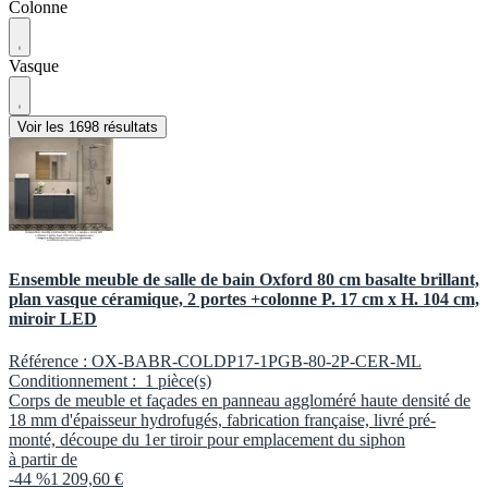
Colonne
Vasque
Voir les 1698 résultats
Ensemble meuble de salle de bain Oxford 80 cm basalte brillant,
plan vasque céramique, 2 portes +colonne P. 17 cm x H. 104 cm,
miroir LED
Référence :
OX-BABR-COLDP17-1PGB-80-2P-CER-ML
Conditionnement :
1 pièce(s)
Corps de meuble et façades en panneau aggloméré haute densité de
18 mm d'épaisseur hydrofugés, fabrication française, livré pré-
monté, découpe du 1er tiroir pour emplacement du siphon
à partir de
-44 %
1 209,60 €