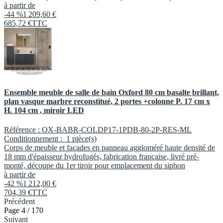
à partir de
-44 %
1 209,60 €
685
,
72
€
TTC
Ensemble meuble de salle de bain Oxford 80 cm basalte brillant,
plan vasque marbre reconstitué, 2 portes +colonne P. 17 cm x
H. 104 cm , miroir LED
Référence :
OX-BABR-COLDP17-1PDB-80-2P-RES-ML
Conditionnement :
1 pièce(s)
Corps de meuble et façades en panneau aggloméré haute densité de
18 mm d'épaisseur hydrofugés, fabrication française, livré pré-
monté, découpe du 1er tiroir pour emplacement du siphon
à partir de
-42 %
1 212,00 €
704
,
39
€
TTC
Précédent
Page 4 / 170
Suivant