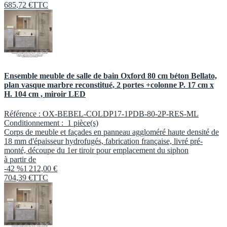
685
,
72
€
TTC
Ensemble meuble de salle de bain Oxford 80 cm béton Bellato,
plan vasque marbre reconstitué, 2 portes +colonne P. 17 cm x
H. 104 cm , miroir LED
Référence :
OX-BEBEL-COLDP17-1PDB-80-2P-RES-ML
Conditionnement :
1 pièce(s)
Corps de meuble et façades en panneau aggloméré haute densité de
18 mm d'épaisseur hydrofugés, fabrication française, livré pré-
monté, découpe du 1er tiroir pour emplacement du siphon
à partir de
-42 %
1 212,00 €
704
,
39
€
TTC