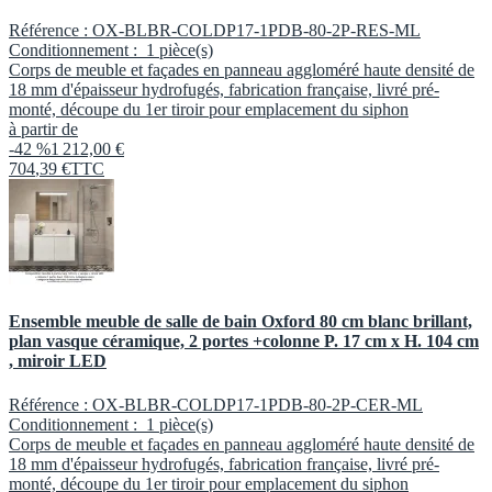
Référence :
OX-BLBR-COLDP17-1PDB-80-2P-RES-ML
Conditionnement :
1 pièce(s)
Corps de meuble et façades en panneau aggloméré haute densité de
18 mm d'épaisseur hydrofugés, fabrication française, livré pré-
monté, découpe du 1er tiroir pour emplacement du siphon
à partir de
-42 %
1 212,00 €
704
,
39
€
TTC
Ensemble meuble de salle de bain Oxford 80 cm blanc brillant,
plan vasque céramique, 2 portes +colonne P. 17 cm x H. 104 cm
, miroir LED
Référence :
OX-BLBR-COLDP17-1PDB-80-2P-CER-ML
Conditionnement :
1 pièce(s)
Corps de meuble et façades en panneau aggloméré haute densité de
18 mm d'épaisseur hydrofugés, fabrication française, livré pré-
monté, découpe du 1er tiroir pour emplacement du siphon