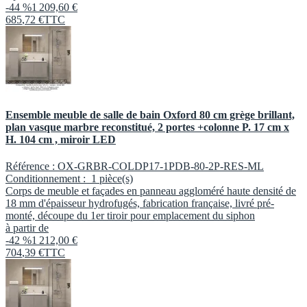
-44 %
1 209,60 €
685
,
72
€
TTC
Ensemble meuble de salle de bain Oxford 80 cm grège brillant,
plan vasque marbre reconstitué, 2 portes +colonne P. 17 cm x
H. 104 cm , miroir LED
Référence :
OX-GRBR-COLDP17-1PDB-80-2P-RES-ML
Conditionnement :
1 pièce(s)
Corps de meuble et façades en panneau aggloméré haute densité de
18 mm d'épaisseur hydrofugés, fabrication française, livré pré-
monté, découpe du 1er tiroir pour emplacement du siphon
à partir de
-42 %
1 212,00 €
704
,
39
€
TTC