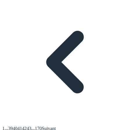
1
...
39
40
41
42
43
...
170
Suivant