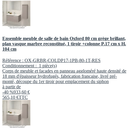
Ensemble meuble de salle de bain Oxford 80 cm grège brillant,
plan vasque marbre reconstitué, 1 tiroir +colonne P.17 cm x H.
104 cm
Référence :
OX-GRBR-COLDP17-1PB-80-1T-RES
Conditionnement :
1 pièce(s)
Corps de meuble et façades en panneau aggloméré haute densité de
18 mm d'épaisseur hydrofugés, fabrication française, livré pré-
monté, découpe du 1er tiroir pour emplacement du siphon
à partir de
-40 %
933,60 €
565
,
10
€
TTC