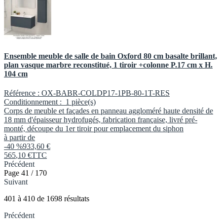
Ensemble meuble de salle de bain Oxford 80 cm basalte brillant,
plan vasque marbre reconstitué, 1 tiroir +colonne P.17 cm x H.
104 cm
Référence :
OX-BABR-COLDP17-1PB-80-1T-RES
Conditionnement :
1 pièce(s)
Corps de meuble et façades en panneau aggloméré haute densité de
18 mm d'épaisseur hydrofugés, fabrication française, livré pré-
monté, découpe du 1er tiroir pour emplacement du siphon
à partir de
-40 %
933,60 €
565
,
10
€
TTC
Précédent
Page 41 / 170
Suivant
401
à
410
de
1698
résultats
Précédent