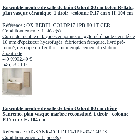
Ensemble meuble de salle de bain Oxford 80 cm béton Bellato,
plan vasque céramique, 1 tiroir +colonne P.17 cm x H. 104 cm
Référence :
OX-BEBEL-COLDP17-1PB-80-1T-CER
Conditionnement :
1 pièce(s)
Corps de meuble et façades en panneau aggloméré haute densité de
18 mm d'épaisseur hydrofugés, fabrication française, livré pré-
monté, découpe du 1er tiroir pour emplacement du siphon
à partir de
-40 %
902,40 €
546
,
53
€
TTC
Ensemble meuble de salle de bain Oxford 80 cm chêne
Sanremo, plan vasque marbre reconstitué, 1 tiroir +colonne
P.17 cm x H. 104 cm
Référence :
OX-SANR-COLDP17-1PB-80-1T-RES
Conditionnement :
1 pièce(s)