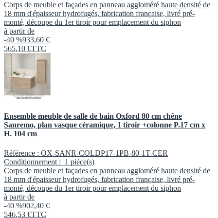
Corps de meuble et façades en panneau aggloméré haute densité de
18 mm d'épaisseur hydrofugés, fabrication française, livré pré-
monté, découpe du 1er tiroir pour emplacement du siphon
à partir de
-40 %
933,60 €
565
,
10
€
TTC
Ensemble meuble de salle de bain Oxford 80 cm chêne
Sanremo, plan vasque céramique, 1 tiroir +colonne P.17 cm x
H. 104 cm
Référence :
OX-SANR-COLDP17-1PB-80-1T-CER
Conditionnement :
1 pièce(s)
Corps de meuble et façades en panneau aggloméré haute densité de
18 mm d'épaisseur hydrofugés, fabrication française, livré pré-
monté, découpe du 1er tiroir pour emplacement du siphon
à partir de
-40 %
902,40 €
546
,
53
€
TTC