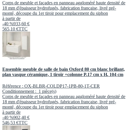
Corps de meuble et façades en panneau aggloméré haute densité de
18 mm d'épaisseur hydrofugés, fabrication française, livré pré-
monté, découpe du 1er tiroir pour emplacement du siphon
à partir de
-40 %
933,60 €
565
,
10
€
TTC
Ensemble meuble de salle de bain Oxford 80 cm blanc brillant,
plan vasque céramique, 1 tiroir +colonne P.17 cm x H. 104 cm
Référence :
OX-BLBR-COLDP17-1PB-80-1T-CER
Conditionnement :
1 pièce(s)
Corps de meuble et façades en panneau aggloméré haute densité de
18 mm d'épaisseur hydrofugés, fabrication française, livré pré-
monté, découpe du 1er tiroir pour emplacement du siphon
à partir de
-40 %
902,40 €
546
,
53
€
TTC