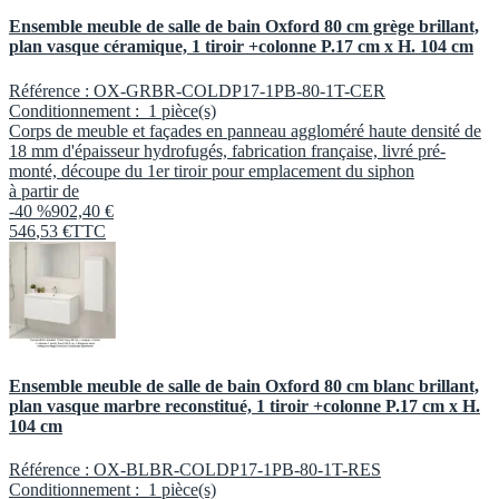
Ensemble meuble de salle de bain Oxford 80 cm grège brillant,
plan vasque céramique, 1 tiroir +colonne P.17 cm x H. 104 cm
Référence :
OX-GRBR-COLDP17-1PB-80-1T-CER
Conditionnement :
1 pièce(s)
Corps de meuble et façades en panneau aggloméré haute densité de
18 mm d'épaisseur hydrofugés, fabrication française, livré pré-
monté, découpe du 1er tiroir pour emplacement du siphon
à partir de
-40 %
902,40 €
546
,
53
€
TTC
Ensemble meuble de salle de bain Oxford 80 cm blanc brillant,
plan vasque marbre reconstitué, 1 tiroir +colonne P.17 cm x H.
104 cm
Référence :
OX-BLBR-COLDP17-1PB-80-1T-RES
Conditionnement :
1 pièce(s)