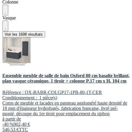
Colonne
Vasque
Voir les 1698 résultats
Ensemble meuble de salle de bain Oxford 80 cm basalte brillant,
plan vasque céramique, 1 tiroir + colonne P.17 cm x H. 104 cm
Référence :
OX-BABR-COLGP17-1PB-80-1T-CER
Conditionnement :
1 pièce(s)
Corps de meuble et façades en panneau aggloméré haute densité de
18 mm d'épaisseur hydrofugés, fabrication française, livré pré-
monté, découpe du 1er tiroir pour emplacement du siphon
à partir de
-40 %
902,40 €
546
,
53
€
TTC