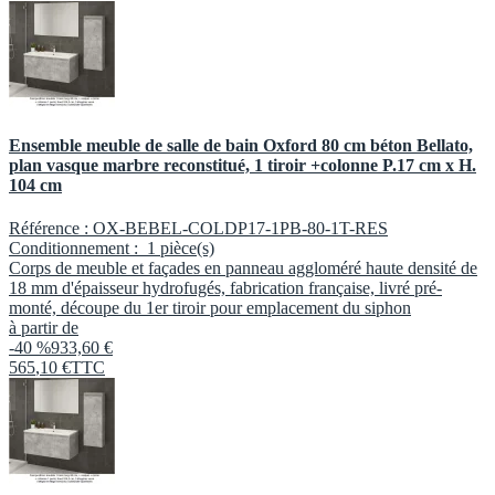
Ensemble meuble de salle de bain Oxford 80 cm béton Bellato,
plan vasque marbre reconstitué, 1 tiroir +colonne P.17 cm x H.
104 cm
Référence :
OX-BEBEL-COLDP17-1PB-80-1T-RES
Conditionnement :
1 pièce(s)
Corps de meuble et façades en panneau aggloméré haute densité de
18 mm d'épaisseur hydrofugés, fabrication française, livré pré-
monté, découpe du 1er tiroir pour emplacement du siphon
à partir de
-40 %
933,60 €
565
,
10
€
TTC