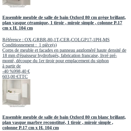
Ensemble meuble de salle de bain Oxford 80 cm grège brillant,
plan vasque céramique, 1 tiroir , miroir simple , colonne P.17
cm x H. 104 cm
Référence :
OX-GRBR-80-1T-CER-COLGP17-1PH-MS
Conditionnement :
1 pièce(s)
Corps de meuble et façades en panneau aggloméré haute densité de
18 mm d'épaisseur hydrofugés, fabrication française, livré pré-
monté, découpe du 1er tiroir pour emplacement du siphon
à partir de
-40 %
998,40 €
603
,
00
€
TTC
Ensemble meuble de salle de bain Oxford 80 cm blanc brillant,
plan vasque marbre reconstitué, 1 tiroir , miroir simple ,
colonne P.17 cm x H. 104 cm