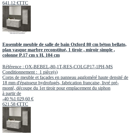
641
,
12
€
TTC
Ensemble meuble de salle de bain Oxford 80 cm béton bellato,
plan vasque marbre reconstitué, 1 tiroir , miroir simple ,
colonne P.17 cm x H. 104 cm
Référence :
OX-BEBEL-80-1T-RES-COLGP17-1PH-MS
Conditionnement :
1 pièce(s)
Corps de meuble et façades en panneau aggloméré haute densité de
18 mm d'épaisseur hydrofugés, fabrication française, livré pré-
monté, découpe du 1er tiroir pour emplacement du siphon
à partir de
-40 %
1 029,60 €
621
,
58
€
TTC