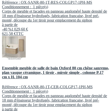
Référence :
OX-SANR-80-1T-RES-COLGP17-1PH-MS
Conditionnement :
1 pièce(s)
Corps de meuble et façades en panneau aggloméré haute densité de
18 mm d'épaisseur hydrofugés, fabrication française, livré pré-
monté, découpe du 1er tiroir pour emplacement du siphon
à partir de
-40 %
1 029,60 €
621
,
58
€
TTC
Ensemble meuble de salle de bain Oxford 80 cm chêne sanremo,
plan vasque céramique, 1 tiroir , miroir simple , colonne P.17
cm x H. 104 cm
Référence :
OX-SANR-80-1T-CER-COLGP17-1PH-MS
Conditionnement :
1 pièce(s)
Corps de meuble et façades en panneau aggloméré haute densité de
18 mm d'épaisseur hydrofugés, fabrication française, livré pré-
monté, découpe du 1er tiroir pour emplacement du siphon
à partir de