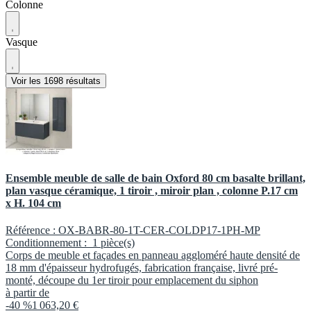
Colonne
Vasque
Voir les 1698 résultats
Ensemble meuble de salle de bain Oxford 80 cm basalte brillant,
plan vasque céramique, 1 tiroir , miroir plan , colonne P.17 cm
x H. 104 cm
Référence :
OX-BABR-80-1T-CER-COLDP17-1PH-MP
Conditionnement :
1 pièce(s)
Corps de meuble et façades en panneau aggloméré haute densité de
18 mm d'épaisseur hydrofugés, fabrication française, livré pré-
monté, découpe du 1er tiroir pour emplacement du siphon
à partir de
-40 %
1 063,20 €