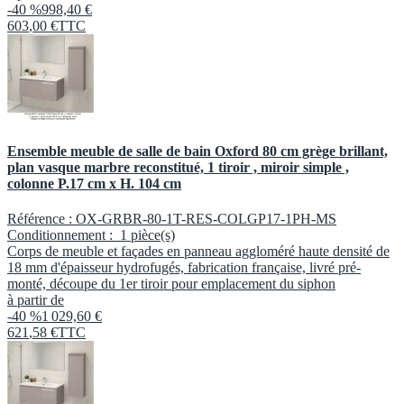
-40 %
998,40 €
603
,
00
€
TTC
Ensemble meuble de salle de bain Oxford 80 cm grège brillant,
plan vasque marbre reconstitué, 1 tiroir , miroir simple ,
colonne P.17 cm x H. 104 cm
Référence :
OX-GRBR-80-1T-RES-COLGP17-1PH-MS
Conditionnement :
1 pièce(s)
Corps de meuble et façades en panneau aggloméré haute densité de
18 mm d'épaisseur hydrofugés, fabrication française, livré pré-
monté, découpe du 1er tiroir pour emplacement du siphon
à partir de
-40 %
1 029,60 €
621
,
58
€
TTC