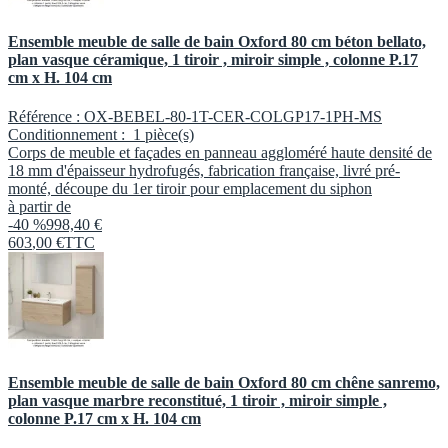
Ensemble meuble de salle de bain Oxford 80 cm béton bellato,
plan vasque céramique, 1 tiroir , miroir simple , colonne P.17
cm x H. 104 cm
Référence :
OX-BEBEL-80-1T-CER-COLGP17-1PH-MS
Conditionnement :
1 pièce(s)
Corps de meuble et façades en panneau aggloméré haute densité de
18 mm d'épaisseur hydrofugés, fabrication française, livré pré-
monté, découpe du 1er tiroir pour emplacement du siphon
à partir de
-40 %
998,40 €
603
,
00
€
TTC
Ensemble meuble de salle de bain Oxford 80 cm chêne sanremo,
plan vasque marbre reconstitué, 1 tiroir , miroir simple ,
colonne P.17 cm x H. 104 cm