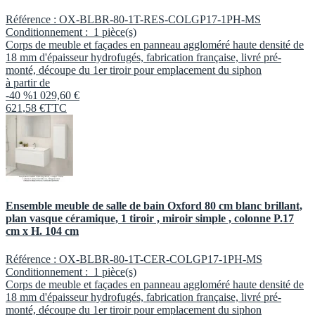
Référence :
OX-BLBR-80-1T-RES-COLGP17-1PH-MS
Conditionnement :
1 pièce(s)
Corps de meuble et façades en panneau aggloméré haute densité de
18 mm d'épaisseur hydrofugés, fabrication française, livré pré-
monté, découpe du 1er tiroir pour emplacement du siphon
à partir de
-40 %
1 029,60 €
621
,
58
€
TTC
Ensemble meuble de salle de bain Oxford 80 cm blanc brillant,
plan vasque céramique, 1 tiroir , miroir simple , colonne P.17
cm x H. 104 cm
Référence :
OX-BLBR-80-1T-CER-COLGP17-1PH-MS
Conditionnement :
1 pièce(s)
Corps de meuble et façades en panneau aggloméré haute densité de
18 mm d'épaisseur hydrofugés, fabrication française, livré pré-
monté, découpe du 1er tiroir pour emplacement du siphon