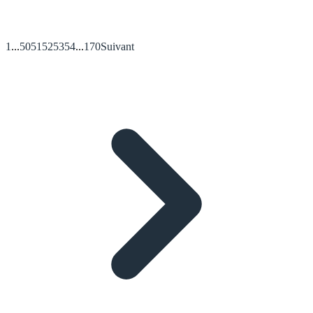
1
...
50
51
52
53
54
...
170
Suivant