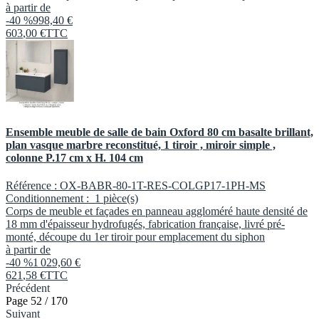
à partir de
-40 %
998,40 €
603
,
00
€
TTC
Ensemble meuble de salle de bain Oxford 80 cm basalte brillant,
plan vasque marbre reconstitué, 1 tiroir , miroir simple ,
colonne P.17 cm x H. 104 cm
Référence :
OX-BABR-80-1T-RES-COLGP17-1PH-MS
Conditionnement :
1 pièce(s)
Corps de meuble et façades en panneau aggloméré haute densité de
18 mm d'épaisseur hydrofugés, fabrication française, livré pré-
monté, découpe du 1er tiroir pour emplacement du siphon
à partir de
-40 %
1 029,60 €
621
,
58
€
TTC
Précédent
Page 52 / 170
Suivant