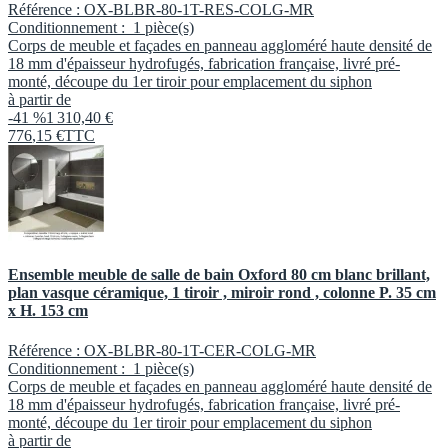
Référence :
OX-BLBR-80-1T-RES-COLG-MR
Conditionnement :
1 pièce(s)
Corps de meuble et façades en panneau aggloméré haute densité de
18 mm d'épaisseur hydrofugés, fabrication française, livré pré-
monté, découpe du 1er tiroir pour emplacement du siphon
à partir de
-41 %
1 310,40 €
776
,
15
€
TTC
Ensemble meuble de salle de bain Oxford 80 cm blanc brillant,
plan vasque céramique, 1 tiroir , miroir rond , colonne P. 35 cm
x H. 153 cm
Référence :
OX-BLBR-80-1T-CER-COLG-MR
Conditionnement :
1 pièce(s)
Corps de meuble et façades en panneau aggloméré haute densité de
18 mm d'épaisseur hydrofugés, fabrication française, livré pré-
monté, découpe du 1er tiroir pour emplacement du siphon
à partir de