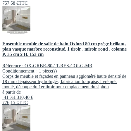
757
,
58
€
TTC
Ensemble meuble de salle de bain Oxford 80 cm grège brillant,
plan vasque marbre reconstitué, 1 tiroir , miroir rond , colonne
P. 35 cm x H. 153 cm
Référence :
OX-GRBR-80-1T-RES-COLG-MR
Conditionnement :
1 pièce(s)
Corps de meuble et façades en panneau aggloméré haute densité de
18 mm d'épaisseur hydrofugés, fabrication française, livré pré-
monté, découpe du 1er tiroir pour emplacement du siphon
à partir de
-41 %
1 310,40 €
776
,
15
€
TTC