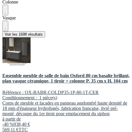
Colonne
Vasque
Voir les 1698 résultats
Ensemble meuble de salle de bain Oxford 80 cm basalte brillant,
plan vasque céramique, 1 tiroir + colonne P. 35 cm x H. 104 cm
Référence :
OX-BABR-COLDP35-1P-80-1T-CER
Conditionnement :
1 pièce(s)
Corps de meuble et façades en panneau aggloméré haute densité de
18 mm d'épaisseur hydrofugés, fabrication française, livré pré-
monté, découpe du 1er tiroir pour emplacement du siphon
à partir de
-40 %
938,40 €
569
,
11
€
TTC