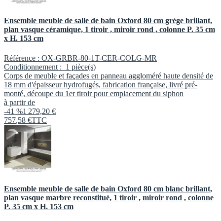
Ensemble meuble de salle de bain Oxford 80 cm grège brillant,
plan vasque céramique, 1 tiroir , miroir rond , colonne P. 35 cm
x H. 153 cm
Référence :
OX-GRBR-80-1T-CER-COLG-MR
Conditionnement :
1 pièce(s)
Corps de meuble et façades en panneau aggloméré haute densité de
18 mm d'épaisseur hydrofugés, fabrication française, livré pré-
monté, découpe du 1er tiroir pour emplacement du siphon
à partir de
-41 %
1 279,20 €
757
,
58
€
TTC
Ensemble meuble de salle de bain Oxford 80 cm blanc brillant,
plan vasque marbre reconstitué, 1 tiroir , miroir rond , colonne
P. 35 cm x H. 153 cm