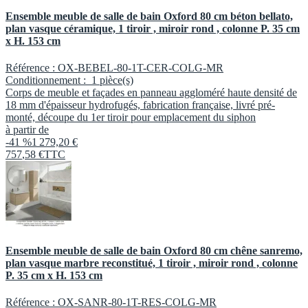
Ensemble meuble de salle de bain Oxford 80 cm béton bellato,
plan vasque céramique, 1 tiroir , miroir rond , colonne P. 35 cm
x H. 153 cm
Référence :
OX-BEBEL-80-1T-CER-COLG-MR
Conditionnement :
1 pièce(s)
Corps de meuble et façades en panneau aggloméré haute densité de
18 mm d'épaisseur hydrofugés, fabrication française, livré pré-
monté, découpe du 1er tiroir pour emplacement du siphon
à partir de
-41 %
1 279,20 €
757
,
58
€
TTC
Ensemble meuble de salle de bain Oxford 80 cm chêne sanremo,
plan vasque marbre reconstitué, 1 tiroir , miroir rond , colonne
P. 35 cm x H. 153 cm
Référence :
OX-SANR-80-1T-RES-COLG-MR