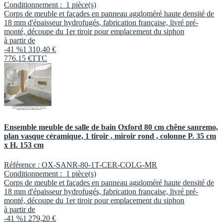
Conditionnement :
1 pièce(s)
Corps de meuble et façades en panneau aggloméré haute densité de
18 mm d'épaisseur hydrofugés, fabrication française, livré pré-
monté, découpe du 1er tiroir pour emplacement du siphon
à partir de
-41 %
1 310,40 €
776
,
15
€
TTC
Ensemble meuble de salle de bain Oxford 80 cm chêne sanremo,
plan vasque céramique, 1 tiroir , miroir rond , colonne P. 35 cm
x H. 153 cm
Référence :
OX-SANR-80-1T-CER-COLG-MR
Conditionnement :
1 pièce(s)
Corps de meuble et façades en panneau aggloméré haute densité de
18 mm d'épaisseur hydrofugés, fabrication française, livré pré-
monté, découpe du 1er tiroir pour emplacement du siphon
à partir de
-41 %
1 279,20 €