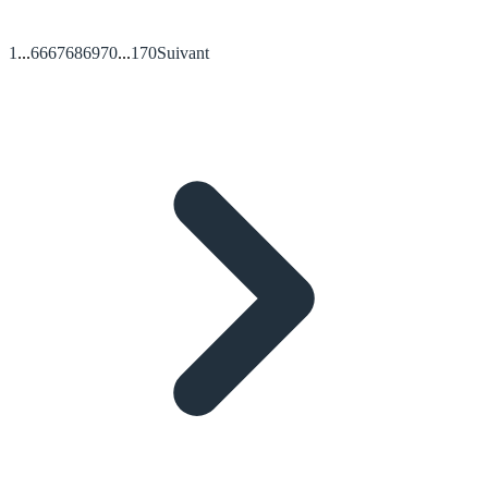
1
...
66
67
68
69
70
...
170
Suivant