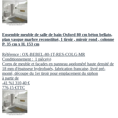
Ensemble meuble de salle de bain Oxford 80 cm béton bellato,
plan vasque marbre reconstitué, 1 tiroir , miroir rond , colonne
P. 35 cm x H. 153 cm
Référence :
OX-BEBEL-80-1T-RES-COLG-MR
Conditionnement :
1 pièce(s)
Corps de meuble et façades en panneau aggloméré haute densité de
18 mm d'épaisseur hydrofugés, fabrication française, livré pré-
monté, découpe du 1er tiroir pour emplacement du siphon
à partir de
-41 %
1 310,40 €
776
,
15
€
TTC