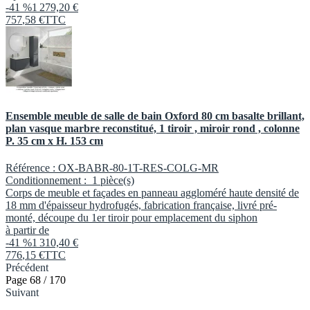
-41 %
1 279,20 €
757
,
58
€
TTC
Ensemble meuble de salle de bain Oxford 80 cm basalte brillant,
plan vasque marbre reconstitué, 1 tiroir , miroir rond , colonne
P. 35 cm x H. 153 cm
Référence :
OX-BABR-80-1T-RES-COLG-MR
Conditionnement :
1 pièce(s)
Corps de meuble et façades en panneau aggloméré haute densité de
18 mm d'épaisseur hydrofugés, fabrication française, livré pré-
monté, découpe du 1er tiroir pour emplacement du siphon
à partir de
-41 %
1 310,40 €
776
,
15
€
TTC
Précédent
Page 68 / 170
Suivant