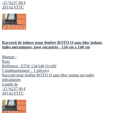
-15 %
237,60 €
203
,
02
€
TTC
Raccord de toiture pour fenêtre ROTO Q sans bloc isolant,
tuiles mécaniques, pose encastrée - 134 cm x 140 cm
Marque :
Roto
Référence :
ETW 134/140 Qx100
Conditionnement :
1 pièce(s)
Raccord pour fenêtre ROTO Q sans bloc isolant sur tuiles
mécaniques
à partir de
-15 %
237,60 €
203
,
02
€
TTC