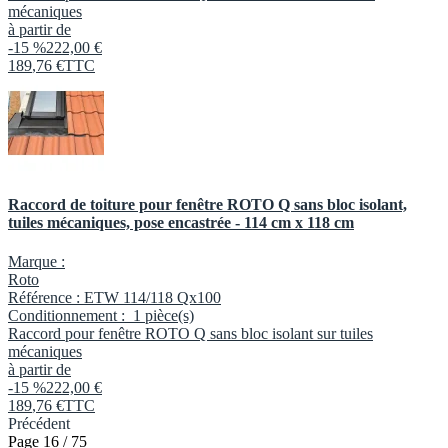
mécaniques
à partir de
-15 %
222,00 €
189
,
76
€
TTC
Raccord de toiture pour fenêtre ROTO Q sans bloc isolant,
tuiles mécaniques, pose encastrée - 114 cm x 118 cm
Marque :
Roto
Référence :
ETW 114/118 Qx100
Conditionnement :
1 pièce(s)
Raccord pour fenêtre ROTO Q sans bloc isolant sur tuiles
mécaniques
à partir de
-15 %
222,00 €
189
,
76
€
TTC
Précédent
Page 16 / 75