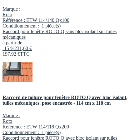
Marque :
Roto
Référence :
ETW 114/140 Qx100
Conditionnement :
1 pièce(s)
Raccord pour fenêtre ROTO Q sans bloc isolant sur tuiles
mécaniques
à partir de
-15 %
231,60 €
197
,
92
€
TTC
Raccord de toiture pour fenêtre ROTO Q avec bloc isolant,
tuiles mécaniques, pose encastrée - 114 cm x 118 cm
Marque :
Roto
Référence :
ETW 114/118 Qx200
Conditionnement :
1 pièce(s)
Raccord pour fenêtre ROTO Q avec bloc isolant sur tuiles