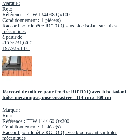
Marque :
Roto
Référence :
ETW 134/098 Qx100
Conditionnement :
1 pièce(s)
Raccord pour fenêtre ROTO Q sans bloc isolant sur tuiles
mécaniques
à partir de
-15 %
231,60 €
197
,
92
€
TTC
Raccord de toiture pour fenêtre ROTO Q avec bloc isolant,
tuiles mécaniques, pose encastrée - 114 cm x 160 cm
Marque :
Roto
Référence :
ETW 114/160 Qx200
Conditionnement :
1 pièce(s)
Raccord pour fenêtre ROTO Q avec bloc isolant sur tuiles
mécaniques