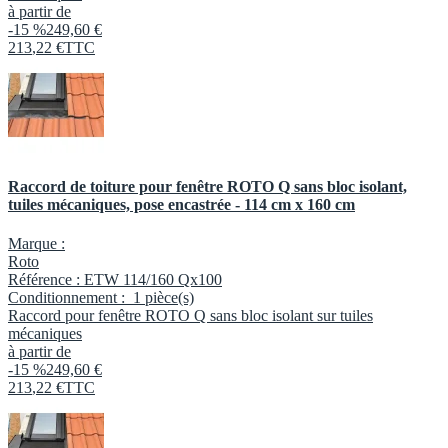
à partir de
-15 %
249,60 €
213
,
22
€
TTC
Raccord de toiture pour fenêtre ROTO Q sans bloc isolant,
tuiles mécaniques, pose encastrée - 114 cm x 160 cm
Marque :
Roto
Référence :
ETW 114/160 Qx100
Conditionnement :
1 pièce(s)
Raccord pour fenêtre ROTO Q sans bloc isolant sur tuiles
mécaniques
à partir de
-15 %
249,60 €
213
,
22
€
TTC