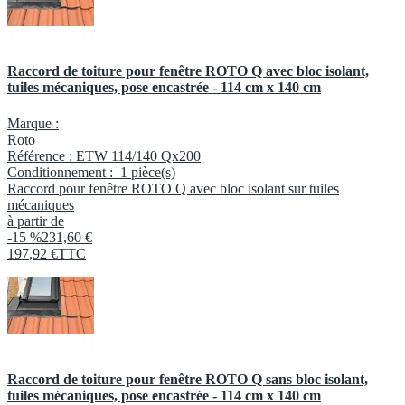
Raccord de toiture pour fenêtre ROTO Q avec bloc isolant,
tuiles mécaniques, pose encastrée - 114 cm x 140 cm
Marque :
Roto
Référence :
ETW 114/140 Qx200
Conditionnement :
1 pièce(s)
Raccord pour fenêtre ROTO Q avec bloc isolant sur tuiles
mécaniques
à partir de
-15 %
231,60 €
197
,
92
€
TTC
Raccord de toiture pour fenêtre ROTO Q sans bloc isolant,
tuiles mécaniques, pose encastrée - 114 cm x 140 cm