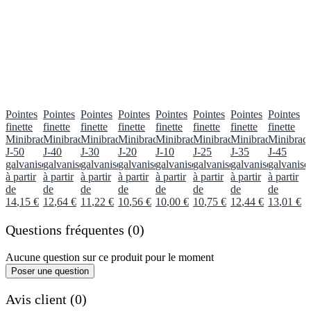
Pointes
Pointes
Pointes
Pointes
Pointes
Pointes
Pointes
Pointes
finette
finette
finette
finette
finette
finette
finette
finette
Minibrads
Minibrads
Minibrads
Minibrads
Minibrads
Minibrads
Minibrads
Minibrad
J-50
J-40
J-30
J-20
J-10
J-25
J-35
J-45
galvanisés
galvanisés
galvanisés
galvanisés
galvanisés
galvanisés
galvanisés
galvanisé
à partir
à partir
à partir
à partir
à partir
à partir
à partir
à partir
de
de
de
de
de
de
de
de
14
,
15
€
12
,
64
€
11
,
22
€
10
,
56
€
10
,
00
€
10
,
75
€
12
,
44
€
13
,
01
€
Questions fréquentes (0)
Aucune question sur ce produit pour le moment
Poser une question
Avis client (0)