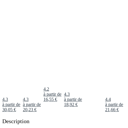
4.2
à partir de
4.3
4.3
4.3
16
,
55
€
à partir de
4.4
à partir de
à partir de
18
,
92
€
à partir de
30
,
05
€
20
,
23
€
21
,
66
€
Description