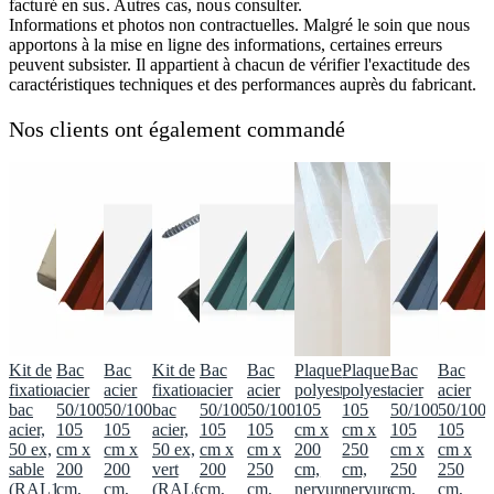
facturé en sus. Autres cas, nous consulter.
Informations et photos non contractuelles. Malgré le soin que nous
apportons à la mise en ligne des informations, certaines erreurs
peuvent subsister. Il appartient à chacun de vérifier l'exactitude des
caractéristiques techniques et des performances auprès du fabricant.
Nos clients ont également commandé
Kit de
Bac
Bac
Kit de
Bac
Bac
Plaque
Plaque
Bac
Bac
fixation
acier
acier
fixation
acier
acier
polyester
polyester
acier
acier
bac
50/100
50/100
bac
50/100
50/100
105
105
50/100
50/100
acier,
105
105
acier,
105
105
cm x
cm x
105
105
50 ex,
cm x
cm x
50 ex,
cm x
cm x
200
250
cm x
cm x
sable
200
200
vert
200
250
cm,
cm,
250
250
(RAL1015)
cm,
cm,
(RAL6009)
cm,
cm,
nervurée
nervurée
cm,
cm,