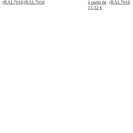
(RAL7016)
(RAL7016)
à partir de
(RAL7016)
15
,
32
€