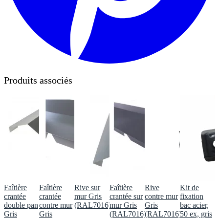
Produits associés
Faîtière
Faîtière
Rive sur
Faîtière
Rive
Kit de
crantée
crantée
mur Gris
crantée sur
contre mur
fixation
double pan
contre mur
(RAL7016)
mur Gris
Gris
bac acier,
Gris
Gris
(RAL7016)
(RAL7016)
50 ex, gris