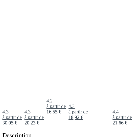
4.2
à partir de
4.3
4.3
4.3
16
,
55
€
à partir de
4.4
à partir de
à partir de
18
,
92
€
à partir de
30
,
05
€
20
,
23
€
21
,
66
€
Description