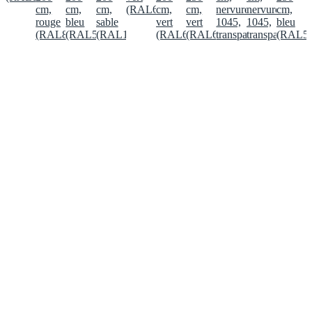
cm,
cm,
cm,
(RAL6009)
cm,
cm,
nervurée
nervurée
cm,
rouge
bleu
sable
vert
vert
1045,
1045,
bleu
(RAL8012)
(RAL5008)
(RAL1015)
(RAL6009)
(RAL6009)
transparente
transparente
(RAL50