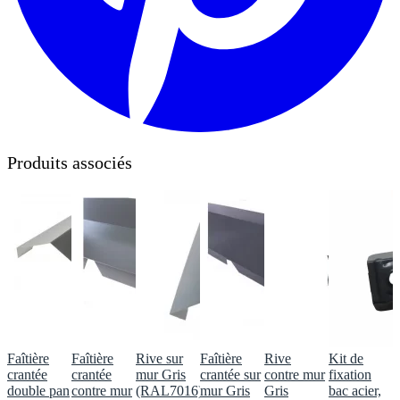
Produits associés
Faîtière
Faîtière
Rive sur
Faîtière
Rive
Kit de
crantée
crantée
mur Gris
crantée sur
contre mur
fixation
double pan
contre mur
(RAL7016)
mur Gris
Gris
bac acier,