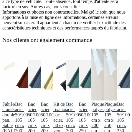
à ce type de véhicule.
Toute absence, tout temps d'attente sera
facturé en sus. Autres cas, nous consulter.
Informations et photos non contractuelles. Malgré le soin que nous
apportons à la mise en ligne des informations, certaines erreurs
peuvent subsister. Il appartient à chacun de vérifier l'exactitude des
caractéristiques techniques et des performances auprès du fabricant.
Nos clients ont également commandé
Faîtière
Bac
Bac
Bac
Kit de
Bac
Bac
Plaque
Plaque
Bac
crantée
acier
acier
acier
fixation
acier
acier
polyester
polyester
acier
double
50/100
50/100
50/100
bac
50/100
50/100
105
105
50/100
pan,
105
105
105
acier,
105
105
cm x
cm x
105
Sable
cm x
cm x
cm x
50 ex,
cm x
cm x
200
250
cm x
(RAL1015)
200
200
200
vert
200
250
cm,
cm,
250