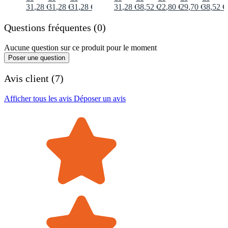
31
,
28
€
31
,
28
€
31
,
28
€
31
,
28
€
38
,
52
€
22
,
80
€
29
,
70
€
38
,
52
€
Questions fréquentes (0)
Aucune question sur ce produit pour le moment
Poser une question
Avis client (7)
Afficher tous les avis
Déposer un avis