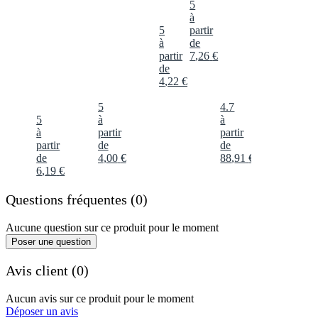
5
à
5
partir
à
de
partir
7
,
26
€
de
4
,
22
€
5
4.7
5
à
à
à
partir
partir
partir
de
de
de
4
,
00
€
88
,
91
€
6
,
19
€
Questions fréquentes (0)
Aucune question sur ce produit pour le moment
Poser une question
Avis client (0)
Aucun avis sur ce produit pour le moment
Déposer un avis