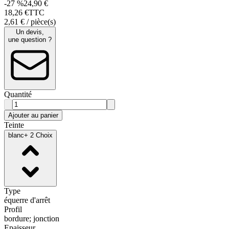
-27 %
24,90 €
18
,
26
€
TTC
2,61 € / pièce(s)
Un devis,
une question ?
Quantité
Ajouter au panier
Teinte
blanc
+ 2 Choix
Type
équerre d'arrêt
Profil
bordure; jonction
Epaisseur