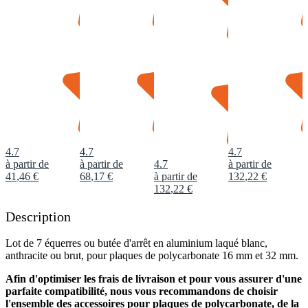
4.7
4.7
4.7
à partir de
à partir de
4.7
à partir de
41
,
46
€
68
,
17
€
à partir de
132
,
22
€
132
,
22
€
Description
Lot de 7 équerres ou butée d'arrêt en aluminium laqué blanc,
anthracite ou brut, pour plaques de polycarbonate 16 mm et 32 mm.
Afin d'optimiser les frais de livraison et pour vous assurer d'une
parfaite compatibilité, nous vous recommandons de choisir
l'ensemble des accessoires pour plaques de polycarbonate, de la