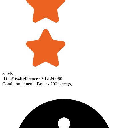
8 avis
ID :
2164
Référence :
VBL60080
Conditionnement :
Boite -
200 pièce(s)