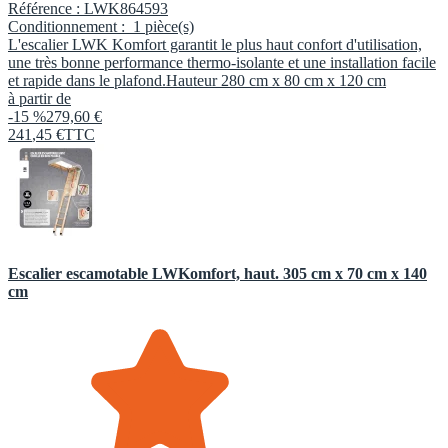
Référence :
LWK864593
Conditionnement :
1 pièce(s)
L'escalier LWK Komfort garantit le plus haut confort d'utilisation,
une très bonne performance thermo-isolante et une installation facile
et rapide dans le plafond.Hauteur 280 cm x 80 cm x 120 cm
à partir de
-15 %
279,60 €
241
,
45
€
TTC
Escalier escamotable LWKomfort, haut. 305 cm x 70 cm x 140
cm