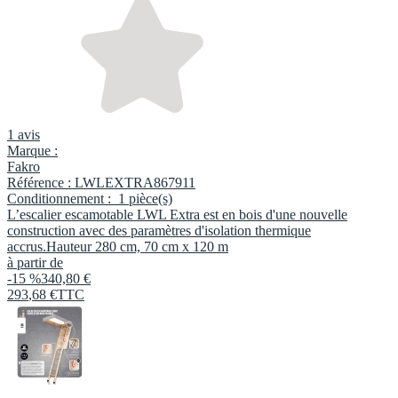
1 avis
Marque :
Fakro
Référence :
LWLEXTRA867911
Conditionnement :
1 pièce(s)
L’escalier escamotable LWL Extra est en bois d'une nouvelle
construction avec des paramètres d'isolation thermique
accrus.Hauteur 280 cm, 70 cm x 120 m
à partir de
-15 %
340,80 €
293
,
68
€
TTC