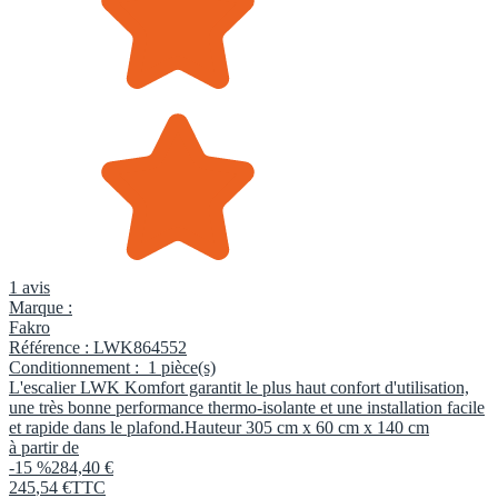
1 avis
Marque :
Fakro
Référence :
LWK864552
Conditionnement :
1 pièce(s)
L'escalier LWK Komfort garantit le plus haut confort d'utilisation,
une très bonne performance thermo-isolante et une installation facile
et rapide dans le plafond.Hauteur 305 cm x 60 cm x 140 cm
à partir de
-15 %
284,40 €
245
,
54
€
TTC