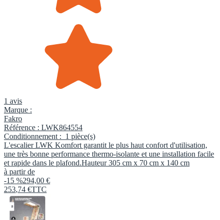
1 avis
Marque :
Fakro
Référence :
LWK864554
Conditionnement :
1 pièce(s)
L'escalier LWK Komfort garantit le plus haut confort d'utilisation,
une très bonne performance thermo-isolante et une installation facile
et rapide dans le plafond.Hauteur 305 cm x 70 cm x 140 cm
à partir de
-15 %
294,00 €
253
,
74
€
TTC