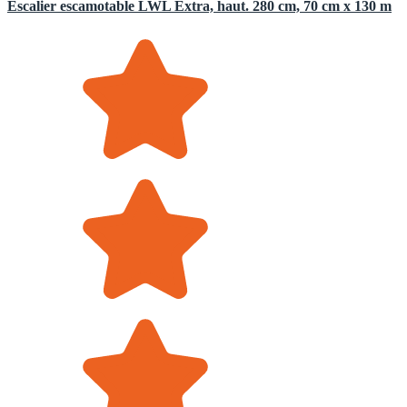
Escalier escamotable LWL Extra, haut. 280 cm, 70 cm x 130 m