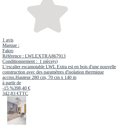
1 avis
Marque :
Fakro
Référence :
LWLEXTRA867913
Conditionnement :
1 pièce(s)
L’escalier escamotable LWL Extra est en bois d'une nouvelle
construction avec des paramètres d'isolation thermique
accrus.Hauteur 280 cm, 70 cm x 140 m
à partir de
-15 %
398,40 €
342
,
83
€
TTC