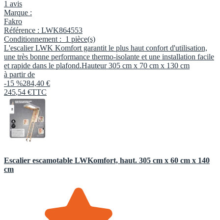
1 avis
Marque :
Fakro
Référence :
LWK864553
Conditionnement :
1 pièce(s)
L'escalier LWK Komfort garantit le plus haut confort d'utilisation,
une très bonne performance thermo-isolante et une installation facile
et rapide dans le plafond.Hauteur 305 cm x 70 cm x 130 cm
à partir de
-15 %
284,40 €
245
,
54
€
TTC
Escalier escamotable LWKomfort, haut. 305 cm x 60 cm x 140
cm